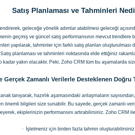
Satış Planlaması ve Tahminleri Ned
ndirerek, geleceğe yönelik adımlar atabilmesi geleceği açısında
letmenin geçmiş ve güncel satış performansının mevcut trendlere 
eri yapılarak, tahminler için farklı satış planları oluşturulması 
. Satış planlaması ve tahminleri noktasında elde ettiğiniz rakam
o kadar yakın olacaktır. Peki, Zoho CRM tüm bu aşamalarda size
e Gerçek Zamanlı Verilerle Desteklenen Doğru 
nak tanıyarak, hazırlık aşamasındaki anlaşmaların sayısından, s
n önemli bilgileri size sunabilir. Bu sayede, gerçek zamanlı veri
rleyerek, ekiplerinizin performansını artırabilirsiniz. Zoho CRM i
· İşletmeniz için birden fazla tahmin oluşturabilirsiniz