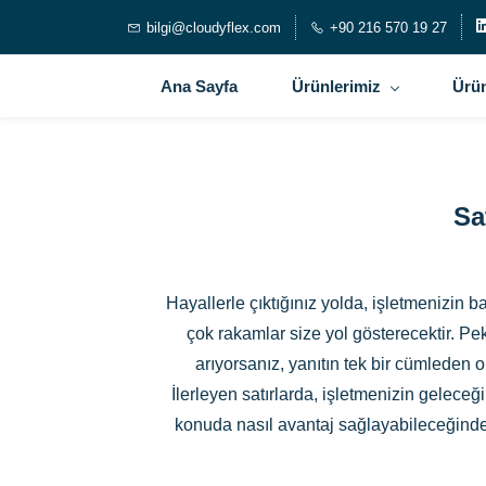
bilgi@cloudyflex.com
+90 216 570 19 27
Ana Sayfa
Ürünlerimiz
Ürün
Sa
Hayallerle çıktığınız yolda, işletmenizin
çok rakamlar size yol gösterecektir. Pe
arıyorsanız, yanıtın tek bir cümleden 
İlerleyen satırlarda, işletmenizin gelec
konuda nasıl avantaj sağlayabileceğinden