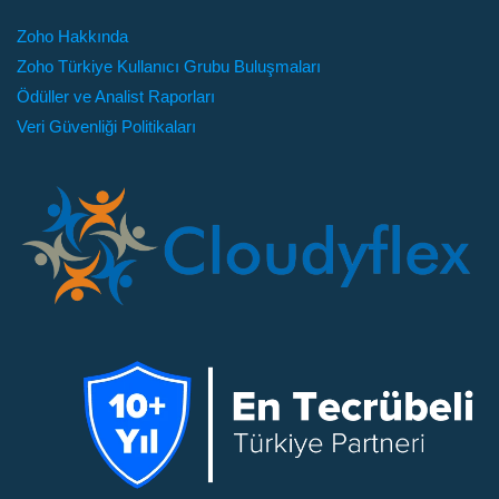
Bulutsantralim - Sanal Santral
Zoho Hakkında
Zoho Türkiye Kullanıcı Grubu Buluşmaları
Bulutsantralim: Eski tip analog santrallerin yerini
Ödüller ve Analist Raporları
alan yeni nesil bulut telefon santrali ile Zoho CRM 'i
Veri Güvenliği Politikaları
entegre edebilirsiniz.
Bilgi Al