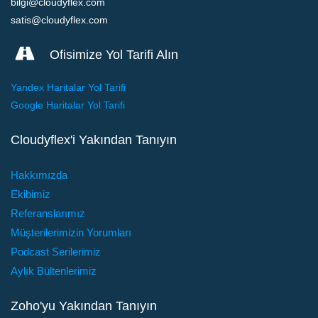
bilgi@cloudyflex.com
Chat360
satis@cloudyflex.com
Invekto sanal santral altyapısını Zoho CRM ile
entegre bir şekilde kullanabilirsiniz.
Ofisimize Yol Tarifi Alın
Chat360 ile WhatsApp, Instagram, Meta ve benzeri
Chat360
kanallarla bütünleşik çalışan Chatbot yapılarını
Yandex Haritalar Yol Tarifi
Zoho CRM ile entegre kullanın.
Google Haritalar Yol Tarifi
Chat360 ile WhatsApp, Instagram, Meta ve benzeri
kanallarla bütünleşik çalışan Chatbot yapılarını
Cloudyflex'i Yakından Tanıyın
Bilgi Al
Zoho CRM ile entegre kullanın.
Bilgi Al
Hakkımızda
Ekibimiz
Referanslarımız
Bilgi Al
Müşterilerimizin Yorumları
Podcast Serilerimiz
Aylık Bültenlerimiz
Zoho'yu Yakından Tanıyın