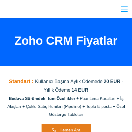
Zoho CRM Fiyatlar
Standart :
Kullanıcı Başına
Aylık Ödemede
20 EUR
-
Yıllık Ödeme
14 EUR
Bedava Sürümdeki tüm Özellikler
+
Puanlama Kuralları +
İş
Akışları +
Çoklu Satış Hunileri (Pipeline) +
Toplu E-posta +
Özel
Gösterge Tabloları
Hemen Ara