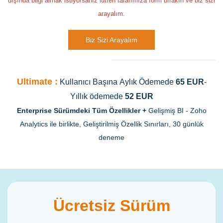
dışında bilgi almak istiyorsanız lütfen tarafımıza form bırakın ve biz sizi
arayalım.
Biz Sizi Arayalım
Ultimate :
Kullanıcı Başına
Aylık Ödemede
65 EUR
-
Yıllık ödemede
52 EUR
Enterprise Sürümdeki Tüm Özellikler
+
Gelişmiş BI - Zoho
Analytics ile birlikte,
Geliştirilmiş Özellik Sınırları,
30 günlük
deneme
Ücretsiz Sürüm