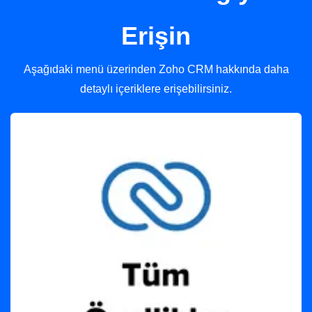
Erişin
Aşağıdaki menü üzerinden Zoho CRM hakkında daha
detaylı içeriklere erişebilirsiniz.