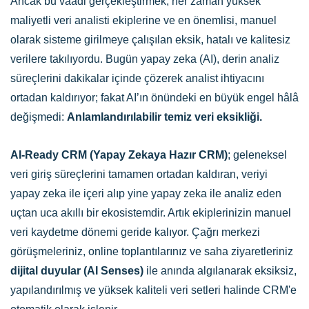
Ancak bu vaadi gerçekleştirmek; her zaman yüksek
maliyetli veri analisti ekiplerine ve en önemlisi, manuel
olarak sisteme girilmeye çalışılan eksik, hatalı ve kalitesiz
verilere takılıyordu. Bugün yapay zeka (AI), derin analiz
süreçlerini dakikalar içinde çözerek analist ihtiyacını
ortadan kaldırıyor; fakat AI’ın önündeki en büyük engel hâlâ
değişmedi:
Anlamlandırılabilir temiz veri eksikliği.
AI-Ready CRM (Yapay Zekaya Hazır CRM)
; geleneksel
veri giriş süreçlerini tamamen ortadan kaldıran, veriyi
yapay zeka ile içeri alıp yine yapay zeka ile analiz eden
uçtan uca akıllı bir ekosistemdir. Artık ekiplerinizin manuel
veri kaydetme dönemi geride kalıyor. Çağrı merkezi
görüşmeleriniz, online toplantılarınız ve saha ziyaretleriniz
dijital duyular (AI Senses)
ile anında algılanarak eksiksiz,
yapılandırılmış ve yüksek kaliteli veri setleri halinde CRM'e