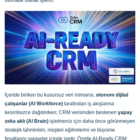
otomatik olarak işlenir.
İçeride biriken bu kusursuz veri mimarisi,
otonom dijital
çalışanlar (AI Workforce)
tarafından iş akışlarına
kesintisizce dağıtılırken; CRM verisinden beslenen
yapay
zeka aklı (AI Brain)
işletmeniz için daha önce görünmeyen
stratejik tahminleri, müşteri eğilimlerini ve büyüme
fırsatlarını saniyeler içinde üretir. Özetle AI-Ready CRM;