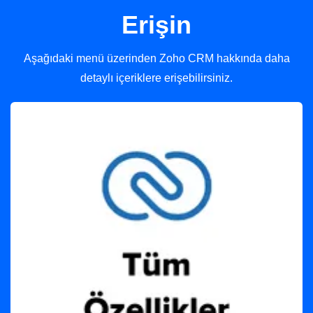
Erişin
Aşağıdaki menü üzerinden Zoho CRM hakkında daha
detaylı içeriklere erişebilirsiniz.