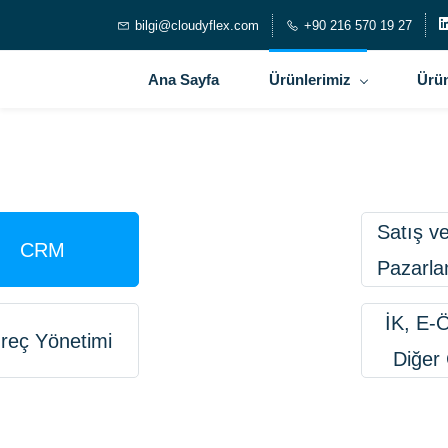
bilgi@cloudyflex.com
+90 216 570 19 27
Ana Sayfa
Ürünlerimiz
Ürün
Satış v
CRM
Pazarl
İK, E-
reç Yönetimi
Diğer