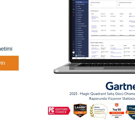
netimi
yin