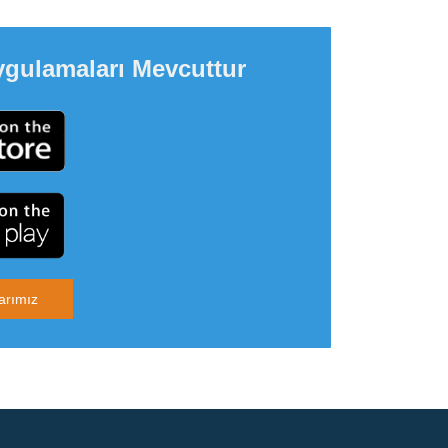
ygulamaları Mevcuttur
arımız