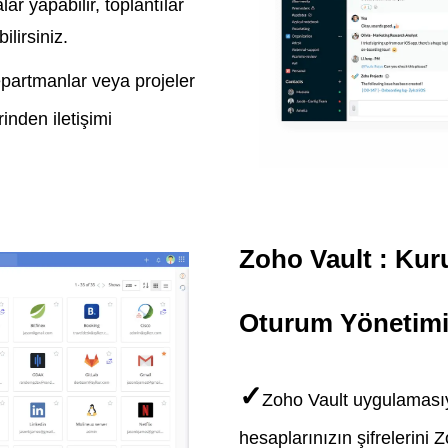
ar yapabilir, toplantılar
lirsiniz.
departmanlar veya projeler
inden iletişimi
Zoho Vault : Kuru
Oturum Yönetim
✓
Zoho Vault uygulamasıy
hesaplarınızın şifrelerini 