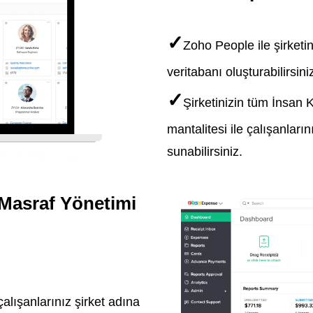
✓
Zoho People ile şirketin
veritabanı oluşturabilirsini
✓
Ş
irketinizin tüm İnsan K
mantalitesi ile çalışanları
sunabilirsiniz.
 Masraf Yönetimi
lışanlarınız şirket adına