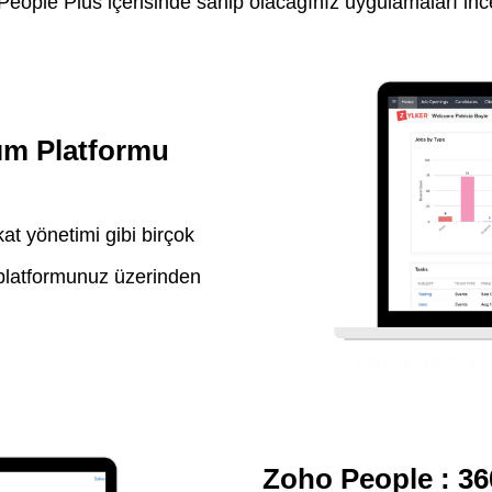
People Plus içerisinde sahip olacağınız uygulamaları inc
Alım Platformu
at yönetimi gibi birçok
ım platformunuz üzerinden
Zoho People : 3