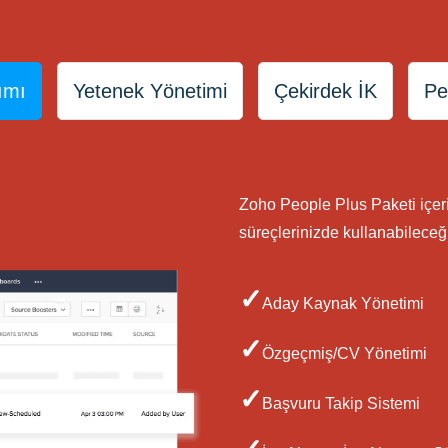
ımı
Yetenek Yönetimi
Çekirdek İK
Pe
Zoho People Plus Paketi içer
süreçlerinizde kullanabileceği
✓
Aday Kaynak Yönetimi
✓
Özgeçmiş/CV Yönetimi
✓
Başvuru Takip Sistemi