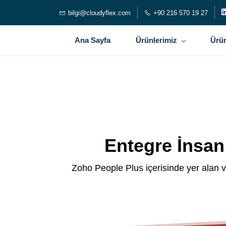
bilgi@cloudyflex.com
+90 216 570 19 27
Ana Sayfa
Ürünlerimiz
Ürün
Entegre İnsan
Zoho People Plus içerisinde yer alan ve b