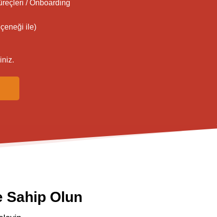
Süreçleri / Onboarding
çeneği ile)
iniz.
e Sahip Olun