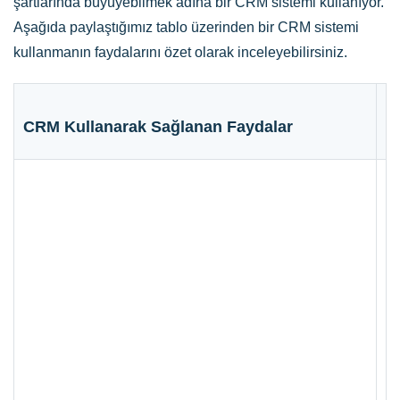
şartlarında büyüyebilmek adına bir CRM sistemi kullanıyor.
Aşağıda paylaştığımız tablo üzerinden bir CRM sistemi
kullanmanın faydalarını özet olarak inceleyebilirsiniz.
CRM Kullanarak Sağlanan Faydalar
Ö
Şi
ve
ol
sa
va
me
ço
mü
CR