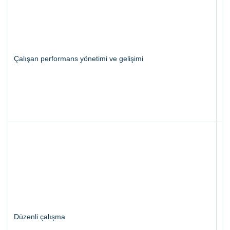
CR
ra
he
sa
​ Çalışan performans yönetimi ve gelişimi
ge
be
ke
ke
ad
Bi
dü
ya
ve
ya
ol
ol
​ Düzenli çalışma