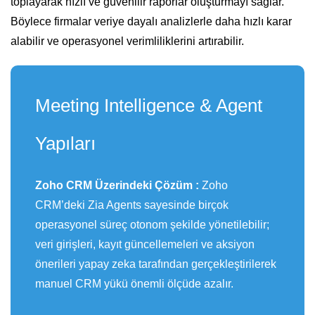
toplayarak hızlı ve güvenilir raporlar oluşturmayı sağlar.
Böylece firmalar veriye dayalı analizlerle daha hızlı karar
alabilir ve operasyonel verimliliklerini artırabilir.
Meeting Intelligence & Agent
Yapıları
Zoho CRM Üzerindeki Çözüm :
Zoho
CRM’deki Zia Agents sayesinde birçok
operasyonel süreç otonom şekilde yönetilebilir;
veri girişleri, kayıt güncellemeleri ve aksiyon
önerileri yapay zeka tarafından gerçekleştirilerek
manuel CRM yükü önemli ölçüde azalır.