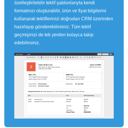
özelleştirilebilir teklif şablonlarıyla kendi
formatınızı oluşturabilir, ürün ve fiyat bilgilerini
kullanarak tekliflerinizi doğrudan CRM üzerinden
hazırlayıp gönderebilirsiniz. Tüm teklif
geçmişinizi de tek yerden kolayca takip
edebilirsiniz.