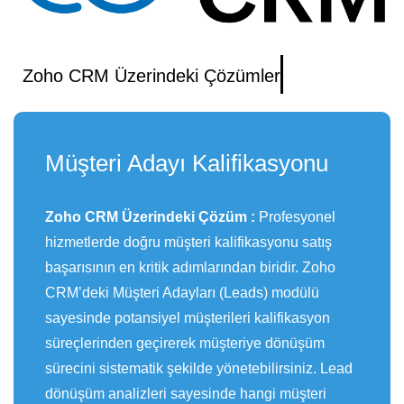
Zoho CRM Üzerindeki Çözümler
Müşteri Adayı Kalifikasyonu
Zoho CRM Üzerindeki Çözüm :
Profesyonel
hizmetlerde doğru müşteri kalifikasyonu satış
başarısının en kritik adımlarından biridir. Zoho
CRM’deki Müşteri Adayları (Leads) modülü
sayesinde potansiyel müşterileri kalifikasyon
süreçlerinden geçirerek müşteriye dönüşüm
sürecini sistematik şekilde yönetebilirsiniz. Lead
dönüşüm analizleri sayesinde hangi müşteri