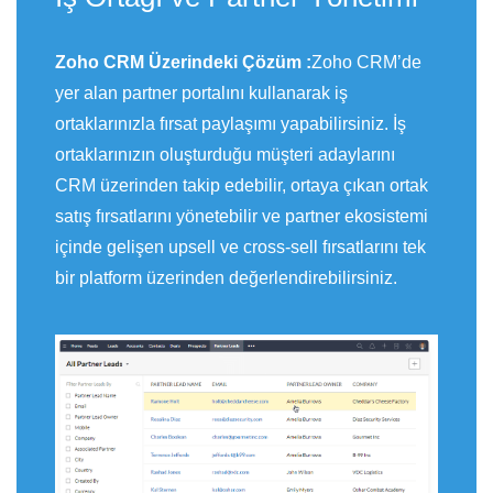
Zoho CRM Üzerindeki Çözüm :
Zoho CRM’de
yer alan partner portalını kullanarak iş
ortaklarınızla fırsat paylaşımı yapabilirsiniz. İş
ortaklarınızın oluşturduğu müşteri adaylarını
CRM üzerinden takip edebilir, ortaya çıkan ortak
satış fırsatlarını yönetebilir ve partner ekosistemi
içinde gelişen upsell ve cross-sell fırsatlarını tek
bir platform üzerinden değerlendirebilirsiniz.