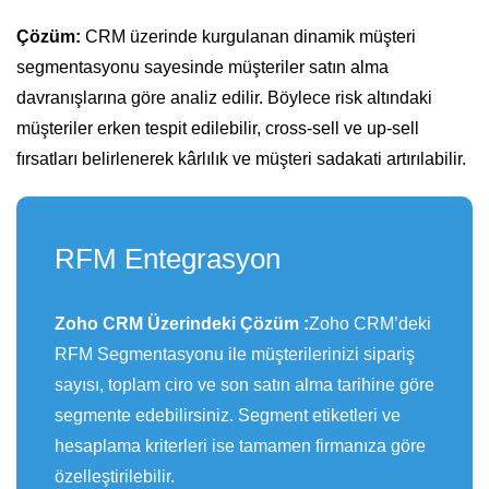
Çözüm:
CRM üzerinde kurgulanan dinamik müşteri
segmentasyonu sayesinde müşteriler satın alma
davranışlarına göre analiz edilir. Böylece risk altındaki
müşteriler erken tespit edilebilir, cross-sell ve up-sell
fırsatları belirlenerek kârlılık ve müşteri sadakati artırılabilir.
RFM Entegrasyon
Zoho CRM Üzerindeki Çözüm :
Zoho CRM’deki
RFM Segmentasyonu ile müşterilerinizi sipariş
sayısı, toplam ciro ve son satın alma tarihine göre
segmente edebilirsiniz. Segment etiketleri ve
hesaplama kriterleri ise tamamen firmanıza göre
özelleştirilebilir.