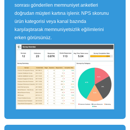
sonrası gönderilen memnuniyet anketleri
doğrudan müşteri kartına işlenir. NPS skorunu
ürün kategorisi veya kanal bazında
karşılaştırarak memnuniyetsizlik eğilimlerini
erken görürsünüz.