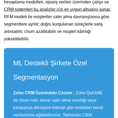
hesaplama modelleri, sipariş verileri üzerinden çalışır ve
CRM sistemleri bu analizler için en uygun altyapıyı sunar.
RFM modeli ile müşteriler satın alma davranışlarına göre
segmentlere ayrılır; doğru kurgulanan süreçlerle satış
artırılabilir, churn azaltılabilir ve müşteri kârlılığı
yükseltilebilir.
ML Destekli Şirkete Özel
Segmentasyon
Zoho CRM Üzerindeki Çözüm :
Zoho QuickML
ile churn riski, tekrar satın alma olasılığı veya
kampanya dönüşüm ihtimali gibi modelleri kendi
verilerinizle eğitebilirsiniz. Tahminler CRM