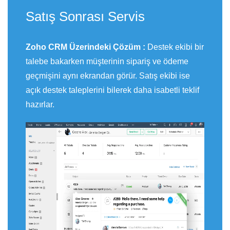
Satış Sonrası Servis
Zoho CRM Üzerindeki Çözüm :
Destek ekibi bir
talebe bakarken müşterinin sipariş ve ödeme
geçmişini aynı ekrandan görür. Satış ekibi ise
açık destek taleplerini bilerek daha isabetli teklif
hazırlar.