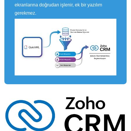
ekranlarına doğrudan işlenir, ek bir yazılım
gerekmez.