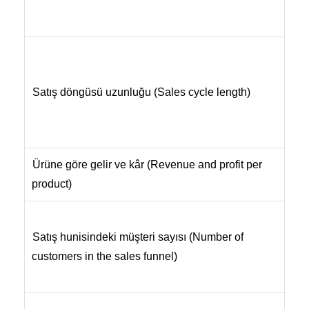
p
b
B
m
Satış döngüsü uzunluğu (Sales cycle length)
t
s
i
Ürüne göre gelir ve kâr (Revenue and profit per
H
product)
e
G
Satış hunisindeki müşteri sayısı (Number of
e
customers in the sales funnel)
d
h