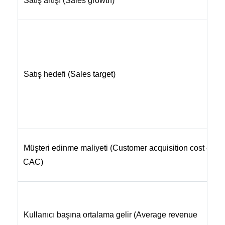
Satış artışı (Sales growth)
y
S
t
o
Satış hedefi (Sales target)
y
i
d
s
İ
Müşteri edinme maliyeti (Customer acquisition cost -
k
CAC)
p
B
o
Kullanıcı başına ortalama gelir (Average revenue
k