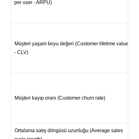
per user - ARPU)
A
g
B
o
Müşteri yaşam boyu değeri (Customer lifetime value
m
- CLV)
k
y
G
o
Müşteri kayıp oranı (Customer churn rate)
B
s
b
Ortalama satış döngüsü uzunluğu (Average sales
M