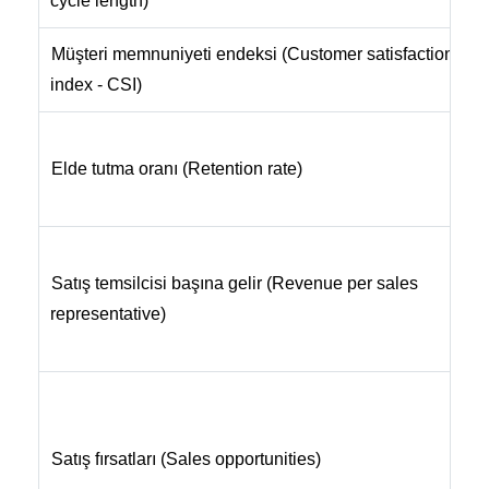
cycle length)
o
Müşteri memnuniyeti endeksi (Customer satisfaction
M
index - CSI)
k
İ
Elde tutma oranı (Retention rate)
y
s
S
Satış temsilcisi başına gelir (Revenue per sales
i
representative)
e
d
S
s
Satış fırsatları (Sales opportunities)
o