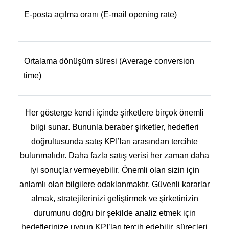
E
E-posta açılma oranı (E-mail opening rate)
i
f
B
Ortalama dönüşüm süresi (Average conversion
h
time)
h
Her gösterge kendi içinde şirketlere birçok önemli
bilgi sunar. Bununla beraber şirketler, hedefleri
doğrultusunda satış KPI’ları arasından tercihte
bulunmalıdır. Daha fazla satış verisi her zaman daha
iyi sonuçlar vermeyebilir. Önemli olan sizin için
anlamlı olan bilgilere odaklanmaktır. Güvenli kararlar
almak, stratejilerinizi geliştirmek ve şirketinizin
durumunu doğru bir şekilde analiz etmek için
hedeflerinize uygun KPI’ları tercih edebilir, süreçleri