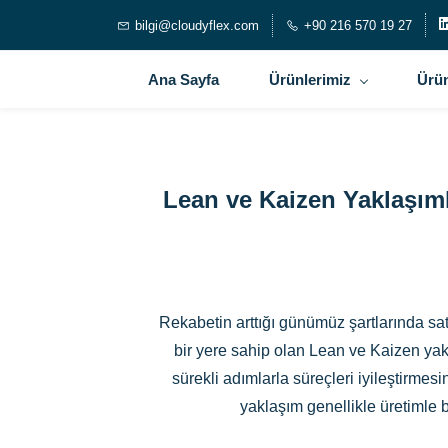
bilgi@cloudyflex.com
+90 216 570 19 27
Ana Sayfa
Ürünlerimiz
Ürün
Lean ve Kaizen Yaklaşıml
Rekabetin arttığı günümüz şartlarında satı
bir yere sahip olan Lean ve Kaizen yak
sürekli adımlarla süreçleri iyileştirmesi
yaklaşım genellikle üretimle b