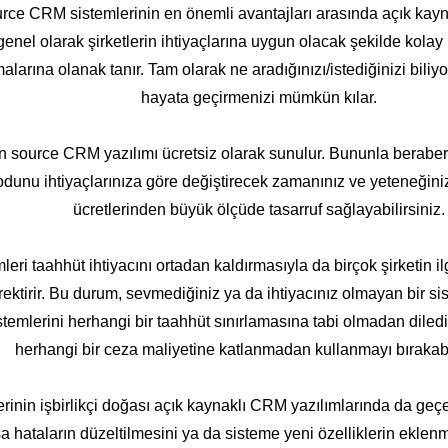
ce CRM sistemlerinin en önemli avantajları arasında açık kayna
el olarak şirketlerin ihtiyaçlarına uygun olacak şekilde kolay bi
alarına olanak tanır. Tam olarak ne aradığınızı/istediğinizi bili
hayata geçirmenizi mümkün kılar.
 source CRM yazılımı ücretsiz olarak sunulur. Bununla beraber b
odunu ihtiyaçlarınıza göre değiştirecek zamanınız ve yeteneğin
ücretlerinden büyük ölçüde tasarruf sağlayabilirsiniz.
i taahhüt ihtiyacını ortadan kaldırmasıyla da birçok şirketin ilg
erektirir. Bu durum, sevmediğiniz ya da ihtiyacınız olmayan bi
temlerini herhangi bir taahhüt sınırlamasına tabi olmadan diledi
herhangi bir ceza maliyetine katlanmadan kullanmayı bırakabil
inin işbirlikçi doğası açık kaynaklı CRM yazılımlarında da geçe
sa hataların düzeltilmesini ya da sisteme yeni özelliklerin ekl