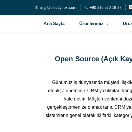
bilgi@cloudyflex.com
+90 216 570 19 27
Ana Sayfa
Ürünlerimiz
Ürün
Open Source (Açık Kayn
Günümüz iş dünyasında müşteri ilişkile
oldukça önemlidir. CRM yazılımları hangi
hale getirir. Müşteri verilerini d
gerçekleştirmenize olanak tanır. CRM yaz
sistemlerin genel olarak iki farklı kategori