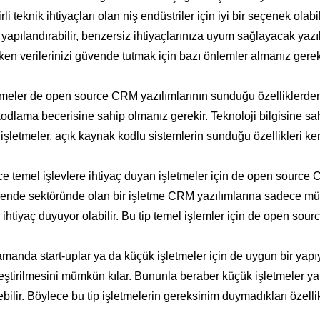
 teknik ihtiyaçları olan niş endüstriler için iyi bir seçenek olab
apılandırabilir, benzersiz ihtiyaçlarınıza uyum sağlayacak yazıl
rken verilerinizi güvende tutmak için bazı önlemler almanız gerekt
letmeler de open source CRM yazılımlarının sunduğu özelliklerde
ve kodlama becerisine sahip olmanız gerekir. Teknoloji bilgisine 
işletmeler, açık kaynak kodlu sistemlerin sunduğu özellikleri ken
ece temel işlevlere ihtiyaç duyan işletmeler için de open source 
ekende sektöründe olan bir işletme CRM yazılımlarına sadece müşte
n ihtiyaç duyuyor olabilir. Bu tip temel işlemler için de open sour
anda start-uplar ya da küçük işletmeler için de uygun bir yapı
eştirilmesini mümkün kılar. Bununla beraber küçük işletmeler ya
ebilir. Böylece bu tip işletmelerin gereksinim duymadıkları özell