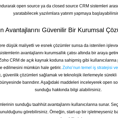
lundurarak open source ya da closed source CRM sistemleri arası
yaratabilecek yazılımlara yatırım yapmaya başlayabilirsin
Avantajlarını Güvenilir Bir Kurumsal Çöz
e düşük maliyetli ve esnek çözümler sunsa da istenilen işlevse
temlerin avantajlarını kurumsallık çatısı altında bir araya geti
oho CRM de açık kaynak koduna sahipmiş gibi kullanıcılarına pe
e edilmesini mümkün hale getirir.
Zoho’nun temel iş stratejisi v
 güvenlik çözümleri sağlamak ve teknolojik ilerlemeyle sürekli 
bünyesinde barındırır. Aşağıdaki maddeleri inceleyerek open so
sunduğu hakkında bilgi alabilirsiniz.
inin sunduğu taahhüt avantajlarını kullanıcılarına sunar. Seçe
unulduğunu görebilirsiniz. Örneğin, start-up bir işletmeyseniz b