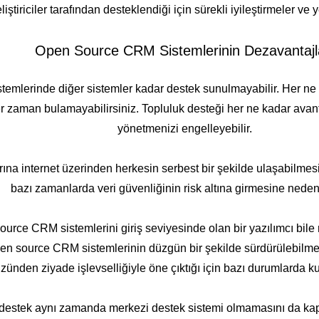
liştiriciler tarafından desteklendiği için sürekli iyileştirmeler ve ye
Open Source CRM Sistemlerinin Dezavantajl
temlerinde diğer sistemler kadar destek sunulmayabilir. Her ne k
er zaman bulamayabilirsiniz. Topluluk desteği her ne kadar avant
yönetmenizi engelleyebilir.
ına internet üzerinden herkesin serbest bir şekilde ulaşabilmesi
bazı zamanlarda veri güvenliğinin risk altına girmesine neden 
urce CRM sistemlerini giriş seviyesinde olan bir yazılımcı bile
Open source CRM sistemlerinin düzgün bir şekilde sürdürülebilmes
zünden ziyade işlevselliğiyle öne çıktığı için bazı durumlarda kul
 destek aynı zamanda merkezi destek sistemi olmamasını da kaps