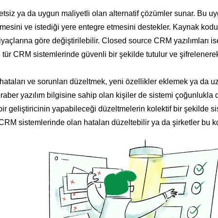
iz ya da uygun maliyetli olan alternatif çözümler sunar. Bu u
ştirmesini ve istediği yere entegre etmesini destekler. Kaynak ko
ihtiyaçlarına göre değiştirilebilir. Closed source CRM yazılıml
tür CRM sistemlerinde güvenli bir şekilde tutulur ve şifrelenere
ataları ve sorunları düzeltmek, yeni özellikler eklemek ya da uz
beraber yazılım bilgisine sahip olan kişiler de sistemi çoğunlukla
bir geliştiricinin yapabileceği düzeltmelerin kolektif bir şekilde s
i CRM sistemlerinde olan hataları düzeltebilir ya da şirketler bu kod