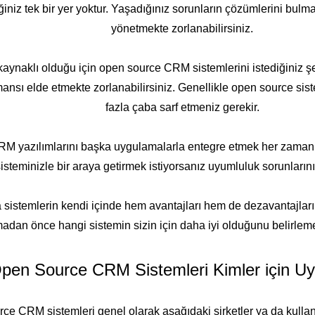
iz tek bir yer yoktur. Yaşadığınız sorunların çözümlerini bulma
yönetmekte zorlanabilirsiniz.
ık kaynaklı olduğu için open source CRM sistemlerini istediğini
nsı elde etmekte zorlanabilirsiniz. Genellikle open source siste
fazla çaba sarf etmeniz gerekir.
M yazılımlarını başka uygulamalarla entegre etmek her zaman m
steminizle bir araya getirmek istiyorsanız uyumluluk sorunlarını
emlerin kendi içinde hem avantajları hem de dezavantajları vard
madan önce hangi sistemin sizin için daha iyi olduğunu belirlemel
pen Source CRM Sistemleri Kimler için U
ce CRM sistemleri genel olarak aşağıdaki şirketler ya da kullanı