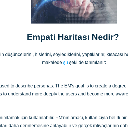
Empati Haritası Nedir?
düşüncelerini, hislerini, söylediklerini, yaptıklarını; kısacası her
makalede
şu
şekilde tanımlanır:
d to describe personas. The EM's goal is to create a degree o
ts to understand more deeply the users and become more aware o
anımlamak için kullanılabilir. EM'nin amacı, kullanıcıyla belirli 
cıları daha derinlemesine anlayabilir ve gerçek ihtiyaçlarının daha