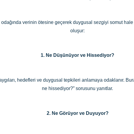
cı odağında verinin ötesine geçerek duygusal sezgiyi somut hale 
oluşur:
1. Ne Düşünüyor ve Hissediyor?
aygıları, hedefleri ve duygusal tepkileri anlamaya odaklanır. Bu
ne hissediyor?” sorusunu yanıtlar.
2. Ne Görüyor ve Duyuyor?