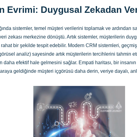
n Evrimi: Duygusal Zekadan Ve
ığında sistemler, temel müşteri verilerini toplamak ve ardından satı
ri zekası merkezine dönüştü. Artık sistemler, müşterilerin duygu
e rahat bir şekilde tespit edebilir. Modern CRM sistemleri, geçm
ngörüsel analiz) sayesinde artık müşterilerin tercihlerini tahmin
n daha efektif hale gelmesini sağlar. Empati haritası, bir insa
bir araya geldiğinde müşteri içgörüsü daha derin, veriye dayalı, an