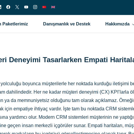
 Paketlerimiz
Danışmanlık ve Destek
Hakkımızda
ri Deneyimi Tasarlarken Empati Harita
 yolculuğu boyunca müşterilerle her noktada kurduğu iletişimi be
 dahilindedir. Her ne kadar müşteri deneyimi (CX) KPI’larla öl
ya da memnuniyetsiz olduğunu tam olarak açıklamaz. Örneğin, b
çin empatiye ihtiyaç vardır. İşte tam bu noktada CRM sistemleri
ına yardımcı olur. Modern CRM sistemleri müşterinin ne yaptığı
sine geçen insan merkezli içgörüler sunar. Empati haritaları, müşt
tirerek markaların bu içgörüyü görselleştirmesine olanak tanır. 