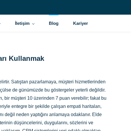
İletişim
Blog
Kariyer
ları Kullanmak
lirtir. Satıştan pazarlamaya, müşteri hizmetlerinden
çülse de günümüzde bu göstergeler yeterli değildir.
ir müşteri 10 üzerinden 7 puan verebilir; fakat bu
yle entegre bir şekilde çalışan empati haritaları,
nı değil neden yaptığını anlamaya odaklanır. Elde
erinin düşüncelerini, duygularını, sözlerini ve
Bu yaklaşım, CRM sistemlerini veri odaklı olmaktan