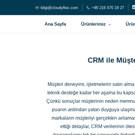
bilgi@cloudyflex.com
+90 216 570 19 27
Ana Sayfa
Ürünlerimiz
Ürün
CRM ile Müşte
Müşteri deneyimi, işletmelerin satın alma
teknik desteğe kadar her aşama bu kapsam
Çünkü sonuçlar müşterinin neden memnun 
puanın ardından yatan duyguya ulaşmak i
markaların müşteriyi gerçekten anlamas
ettiği detaylar, CRM verilerinin öte
davranışlarını tek bir çerçevede birleş