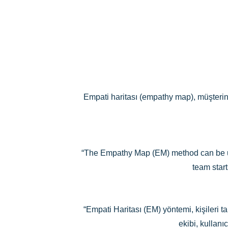
Empati haritası (empathy map), müşterinin 
“The Empathy Map (EM) method can be use
team star
“Empati Haritası (EM) yöntemi, kişileri t
ekibi, kullanı