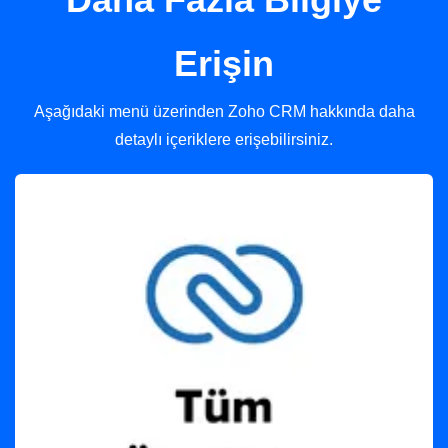
Erişin
Aşağıdaki menü üzerinden Zoho CRM hakkında daha
detaylı içeriklere erişebilirsiniz.