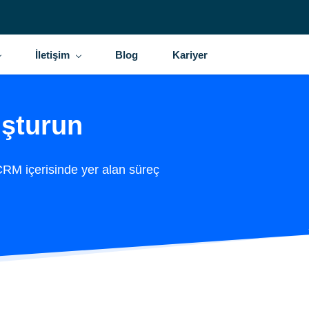
İletişim
Blog
Kariyer
şturun
 CRM içerisinde yer alan süreç