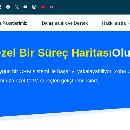
 Paketlerimiz
Danışmanlık ve Destek
Hakkımızda
zel Bir Süreç Haritası
Olu
uygun bir CRM sistemi ile başarıyı yakalayabiliyor. Zoho
mınıza özel CRM süreçleri geliştirebilirsiniz.