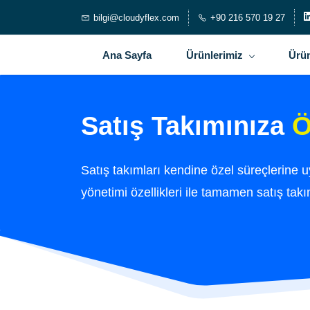
bilgi@cloudyflex.com
+90 216 570 19 27
Ana Sayfa
Ürünlerimiz
Ürün
Satış Takımınıza
Ö
Satış takımları kendine özel süreçlerine 
yönetimi özellikleri ile tamamen satış takı