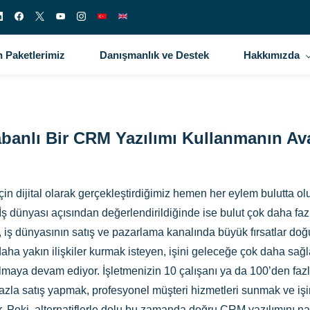
 Paketlerimiz
Danışmanlık ve Destek
Hakkımızda
abanlı Bir CRM Yazılımı Kullanmanın Ava
n dijital olarak gerçekleştirdiğimiz hemen her eylem bulutta olu
İş dünyası açısından değerlendirildiğinde ise bulut çok daha fazla
iş dünyasının satış ve pazarlama kanalında büyük fırsatlar doğu
a yakın ilişkiler kurmak isteyen, işini geleceğe çok daha sağl
almaya devam ediyor. İşletmenizin 10 çalışanı ya da 100’den faz
a fazla satış yapmak, profesyonel müşteri hizmetleri sunmak ve iş
. Peki, alternatiflerle dolu bu zamanda doğru CRM yazılımını n