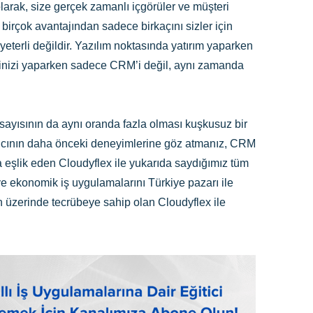
olarak, size gerçek zamanlı içgörüler ve müşteri
birçok avantajından sadece birkaçını sizler için
terli değildir. Yazılım noktasında yatırım yaparken
iminizi yaparken sadece CRM’i değil, aynı zamanda
sayısının da aynı oranda fazla olması kuşkusuz bir
layıcının daha önceki deneyimlerine göz atmanız, CRM
ına eşlik eden Cloudyflex ile yukarıda saydığımız tüm
ü ve ekonomik iş uygulamalarını Türkiye pazarı ile
in üzerinde tecrübeye sahip olan Cloudyflex ile