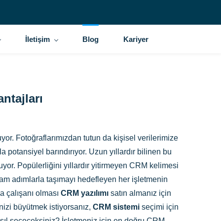
İletişim
Blog
Kariyer
ntajları
yor. Fotoğraflarımızdan tutun da kişisel verilerimize
 potansiyel barındırıyor. Uzun yıllardır bilinen bu
yor. Popülerliğini yıllardır yitirmeyen CRM kelimesi
am adımlarla taşımayı hedefleyen her işletmenin
la çalışanı olması
CRM yazılımı
satın almanız için
inizi büyütmek istiyorsanız,
CRM sistemi
seçimi için
asıl seçeceksiniz? İşletmeniz için en doğru CRM