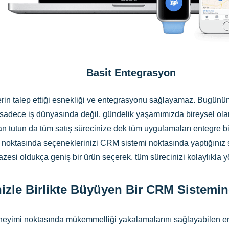
Basit Entegrasyon
in talep ettiği esnekliği ve entegrasyonu sağlayamaz. Bugünün 
 sadece iş dünyasında değil, gündelik yaşamımızda bireysel olar
an tutun da tüm satış sürecinize dek tüm uygulamaları entegre b
on noktasında seçeneklerinizi CRM sistemi noktasında yaptığınız
azesi oldukça geniş bir ürün seçerek, tüm sürecinizi kolaylıkla y
nizle Birlikte Büyüyen Bir CRM Sistemi
eneyimi noktasında mükemmelliği yakalamalarını sağlayabilen en 