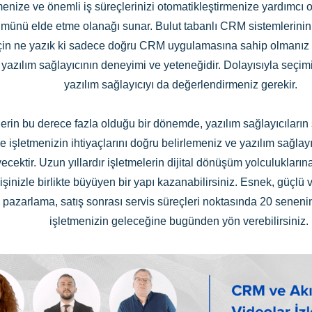
menize ve önemli iş süreçlerinizi otomatikleştirmenize yardımcı 
ümünü elde etme olanağı sunar. Bulut tabanlı CRM sistemlerinin 
için ne yazık ki sadece doğru CRM uygulamasına sahip olmanız ye
i yazılım sağlayıcının deneyimi ve yeteneğidir. Dolayısıyla seç
yazılım sağlayıcıyı da değerlendirmeniz gerekir.
erin bu derece fazla olduğu bir dönemde, yazılım sağlayıcıların 
e işletmenizin ihtiyaçlarını doğru belirlemeniz ve yazılım sağ
eyecektir. Uzun yıllardır işletmelerin dijital dönüşüm yolculuklar
e işinizle birlikte büyüyen bir yapı kazanabilirsiniz. Esnek, güçl
tal pazarlama, satış sonrası servis süreçleri noktasında 20 senen
işletmenizin geleceğine bugünden yön verebilirsiniz.