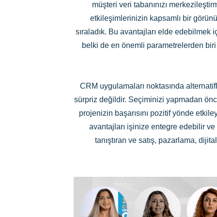
müşteri veri tabanınızı merkezileştir
etkileşimlerinizin kapsamlı bir görün
sıraladık. Bu avantajları elde edebilmek 
belki de en önemli parametrelerden bir
CRM uygulamaları noktasında alternatifl
sürpriz değildir. Seçiminizi yapmadan önc
projenizin başarısını pozitif yönde etkil
avantajları işinize entegre edebilir v
tanıştıran ve satış, pazarlama, diji