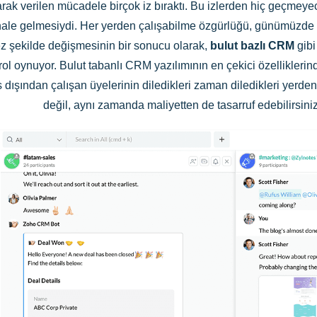
larak verilen mücadele birçok iz bıraktı. Bu izlerden hiç geçm
lu hale gelmesiydi. Her yerden çalışabilme özgürlüğü, günümüzde
ez şekilde değişmesinin bir sonucu olarak,
bulut bazlı CRM
gibi
ol oynuyor. Bulut tabanlı CRM yazılımının en çekici özelliklerinde
ofis dışından çalışan üyelerinin diledikleri zaman diledikleri ye
değil, aynı zamanda maliyetten de tasarruf edebilirsini