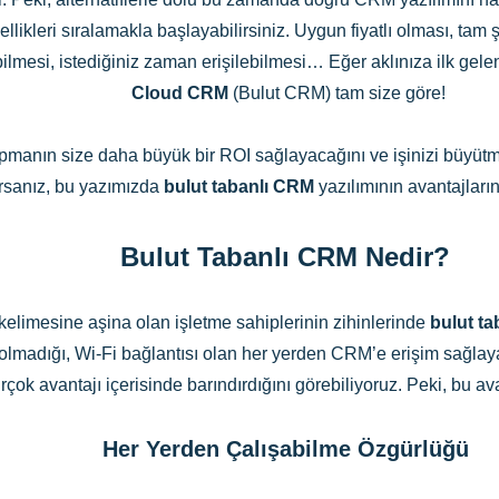
zellikleri sıralamakla başlayabilirsiniz. Uygun fiyatlı olması, t
lmesi, istediğiniz zaman erişilebilmesi… Eğer aklınıza ilk gelen 
Cloud CRM
(Bulut CRM) tam size göre!
apmanın size daha büyük bir ROI sağlayacağını ve işinizi büyü
orsanız, bu yazımızda
bulut tabanlı CRM
yazılımının avantajların
Bulut Tabanlı CRM Nedir?
imesine aşina olan işletme sahiplerinin zihinlerinde
bulut t
 olmadığı, Wi-Fi bağlantısı olan her yerden CRM’e erişim sağlaya
rçok avantajı içerisinde barındırdığını görebiliyoruz. Peki, bu av
Her Yerden Çalışabilme Özgürlüğü