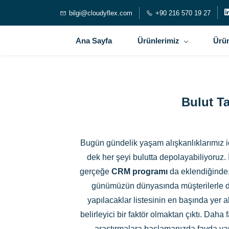
bilgi@cloudyflex.com
+90 216 570 19 27
Ana Sayfa
Ürünlerimiz
Ürün
Bulut T
Bugün gündelik yaşam alışkanlıklarımız içi
dek her şeyi bulutta depolayabiliyoruz. 
gerçeğe
CRM programı
da eklendiğinde, 
günümüzün dünyasında müşterilerle dah
yapılacaklar listesinin en başında yer 
belirleyici bir faktör olmaktan çıktı. Dah
araştırmalara başlamanızda fayda var