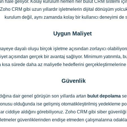
n hale geliyor. Kolay kurulum hemen her bulut CRM sistemi içi
 Zoho CRM gibi uzun yıllardır işletmelerin dijital dönüşüm yolc
kurulum değil, aynı zamanda kolay bir kullanıcı deneyimi de 
Uygun Maliyet
eye dayalı oluşu birçok işletme açısından zorlayıcı olabiliyor
iyet açısından gerçek bir avantaj sağlıyor. Minimum yatırımla, bu
 kısa sürede daha az maliyetle hedeflerini gerçekleştirmelerine 
Güvenlik
ığına dair genel görüşün son yıllarda artan
bulut depolama
seç
onusu olduğunda ise gelişmiş otomatikleştirilmiş yedekleme polit
ar ciddiye aldığını görebiliyoruz. Zoho CRM gibi siber güvenliğ
şletmeler güvenliklerinden endişe etmeden çalışmalarına odaklan