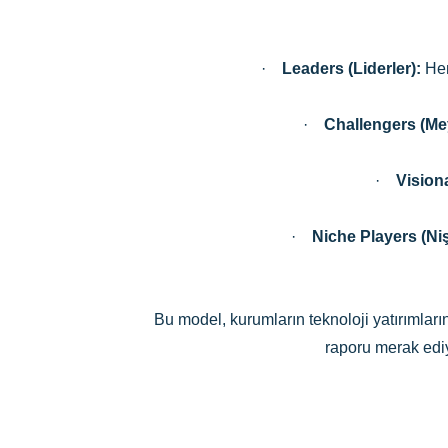
·
Leaders (Liderler):
Hem
·
Challengers (Me
·
Visiona
·
Niche Players (Ni
Bu model, kurumların teknoloji yatırımlar
raporu merak ediyo