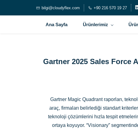
bilgi@cloudyflex.com
+90 216 570 19 27
Ana Sayfa
Ürünlerimiz
Ürün
Gartner 2025 Sales Force
Gartner Magic Quadrant raporları, teknolo
araç, firmaları belirlediği standart krite
teknoloji çözümlerini hızla tespit etmel
ortaya koyuyor. “Visionary” segmentinde