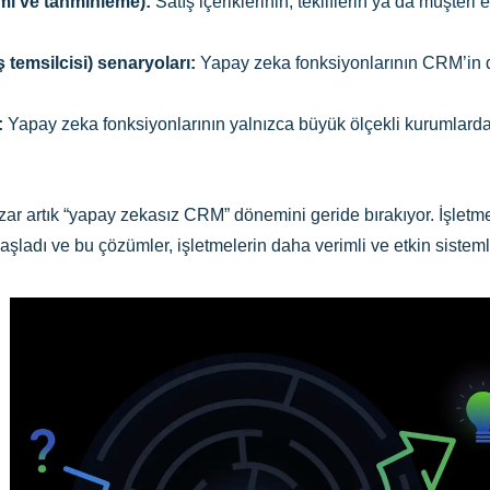
imi ve tahminleme):
Satış içeriklerinin, tekliflerin ya da müşteri 
 temsilcisi) senaryoları:
Yapay zeka fonksiyonlarının CRM’in do
:
Yapay zeka fonksiyonlarının yalnızca büyük ölçekli kurumlarda 
pazar artık “yapay zekasız CRM” dönemini geride bırakıyor. İşle
aşladı ve bu çözümler, işletmelerin daha verimli ve etkin sistem