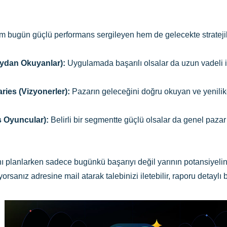
 bugün güçlü performans sergileyen hem de gelecekte stratejik
ydan Okuyanlar):
Uygulamada başarılı olsalar da uzun vadeli i
ries (Vizyonerler):
Pazarın geleceğini doğru okuyan ve yenilikçi 
ş Oyuncular):
Belirli bir segmentte güçlü olsalar da genel pazar e
ını planlarken sadece bugünkü başarıyı değil yarının potansiyelin
rsanız adresine mail atarak talebinizi iletebilir, raporu detaylı b