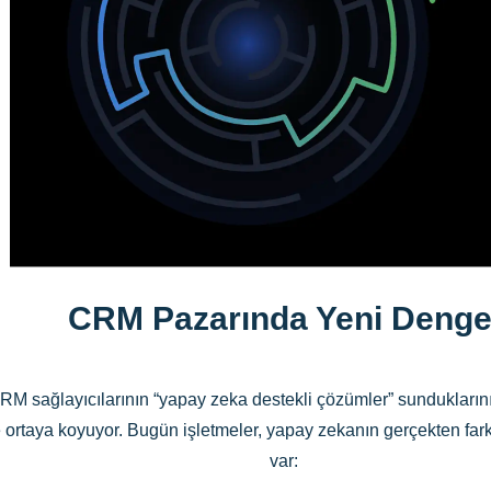
CRM Pazarında Yeni Deng
 sağlayıcılarının “yapay zeka destekli çözümler” sunduklarını iddi
 ortaya koyuyor. Bugün işletmeler, yapay zekanın gerçekten fark ya
var: