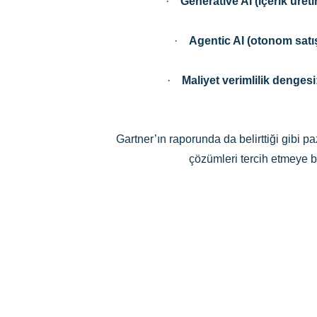
·
Generative AI (içerik üret
·
Agentic AI (otonom satış
·
Maliyet verimlilik dengesi
Gartner’ın raporunda da belirttiği gibi 
çözümleri tercih etmeye b