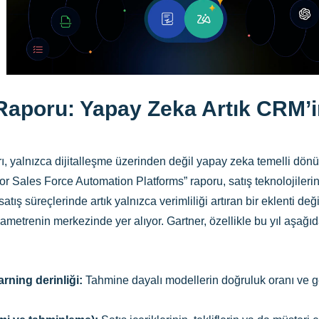
Raporu: Yapay Zeka Artık CRM’
zarı, yalnızca dijitalleşme üzerinden değil yapay zeka temelli 
r Sales Force Automation Platforms” raporu, satış teknolojilerin
tış süreçlerinde artık yalnızca verimliliği artıran bir eklenti d
metrenin merkezinde yer alıyor. Gartner, özellikle bu yıl aşağıdak
rning derinliği:
Tahmine dayalı modellerin doğruluk oranı ve ge