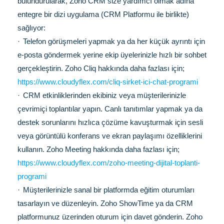
bulundurularak, Zoho CRM size yardımcı olmak adına
entegre bir dizi uygulama (CRM Platformu ile birlikte)
sağlıyor:
·
Telefon görüşmeleri yapmak ya da her küçük ayrıntı için
e-posta göndermek yerine ekip üyelerinizle hızlı bir sohbet
gerçekleştirin. Zoho Cliq hakkında daha fazlası için;
https://www.cloudyflex.com/cliq-sirket-ici-chat-programi
·
CRM etkinliklerinden ekibiniz veya müşterilerinizle
çevrimiçi toplantılar yapın. Canlı tanıtımlar yapmak ya da
destek sorunlarını hızlıca çözüme kavuşturmak için sesli
veya görüntülü konferans ve ekran paylaşımı özelliklerini
kullanın. Zoho Meeting hakkında daha fazlası için;
https://www.cloudyflex.com/zoho-meeting-dijital-toplanti-
programi
·
Müşterilerinizle sanal bir platformda eğitim oturumları
tasarlayın ve düzenleyin. Zoho ShowTime ya da CRM
platformunuz üzerinden oturum için davet gönderin. Zoho