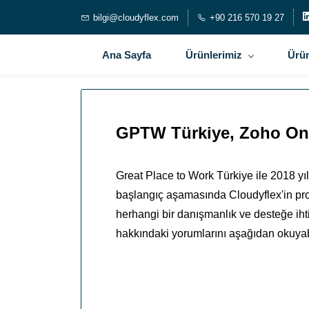
bilgi@cloudyflex.com
+90 216 570 19 27
Ana Sayfa
Ürünlerimiz
Ürün
GPTW Türkiye, Zoho One i
Great Place to Work Türkiye ile 2018 y
başlangıç aşamasında Cloudyflex'in pro
herhangi bir danışmanlık ve desteğe ih
hakkındaki yorumlarını aşağıdan okuyabi