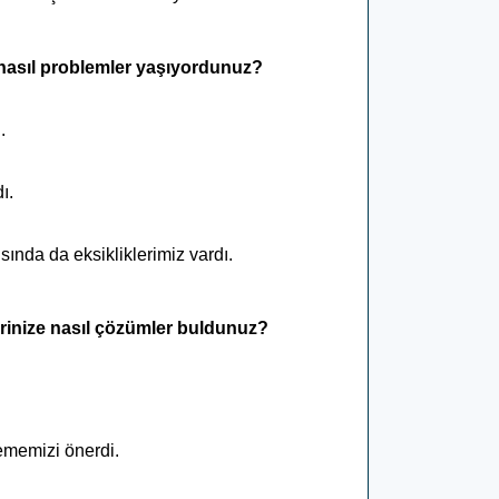
i nasıl problemler yaşıyordunuz?
u.
dı.
ında da eksikliklerimiz vardı.
rinize nasıl çözümler buldunuz?
elememizi önerdi.