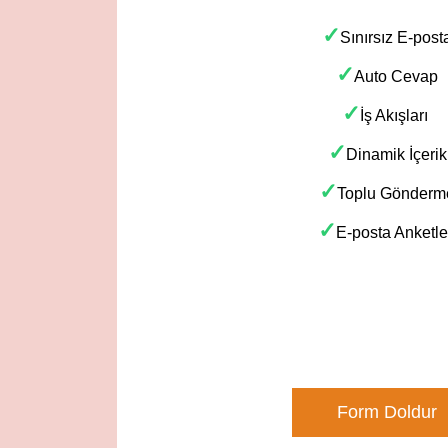
✓
Sınırsız E-post
✓
Auto Cevap
✓
İş Akışları
✓
Dinamik İçerik
✓
Toplu Gönderm
✓
E-posta Anketle
Form Doldur