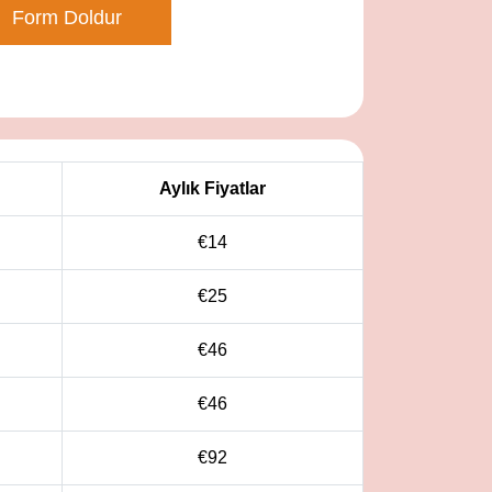
Form Doldur
Aylık Fiyatlar
€14
€25
€46
€
46
€
92