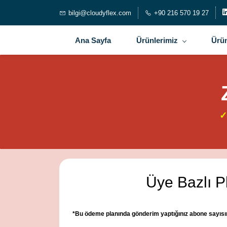
bilgi@cloudyflex.com
+90 216 570 19 27
Ana Sayfa
Ürünlerimiz
Ürün
✓
Üye Bazlı P
*Bu ödeme planında gönderim yaptığınız abone sayısına