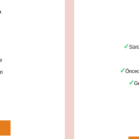
a
✓
Sürü
e
✓
Önced
ri
✓
Ge