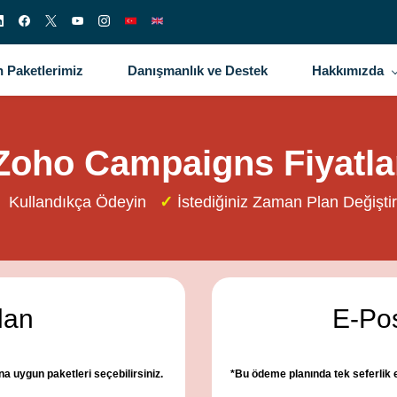
 Paketlerimiz
Danışmanlık ve Destek
Hakkımızda
Zoho Campaigns Fiyatla
Kullandıkça Ödeyin
✓
İstediğiniz Zaman Plan Değiştir
lan
E-Pos
 uygun paketleri seçebilirsiniz.
*Bu ödeme planında tek seferlik e-