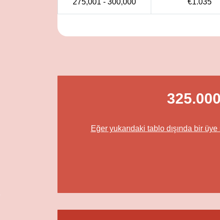
275,001 - 300,000
€
1.035
325.000
Eğer yukarıdaki tablo dışında bir üye