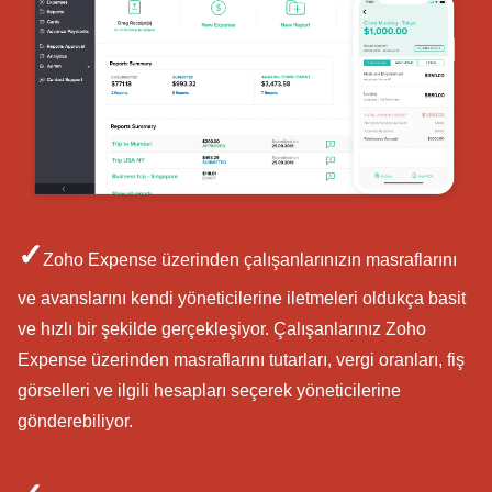
✓
Zoho Expense üzerinden çalışanlarınızın masraflarını
ve avanslarını kendi yöneticilerine iletmeleri oldukça basit
ve hızlı bir şekilde gerçekleşiyor. Çalışanlarınız Zoho
Expense üzerinden masraflarını tutarları, vergi oranları, fiş
görselleri ve ilgili hesapları seçerek yöneticilerine
gönderebiliyor.