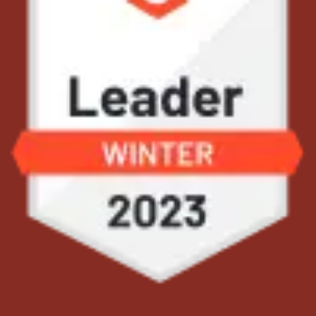
girişlerini cep telefonları üzerinden yapabilir ve tüm
yöneticileriniz diledikleri yerden cep telefonları üzerinden
personel masraflarını onaylayabilirler.
✓
Zoho Expense’in mobil uygulaması sayesinde
seyahatlerinize dair otomatik mesafe hesaplamaları
yapabilir ve Zoho Expense’in mobil uygulamasını
internetiniz olmadan da kullanabilirsiniz.
Zoho Expense uygulamasının ayrıca Mac ve iPad
cihazlarınız için özel uygulamaları mevcuttur.
Ekibimizden Bilgi Alın