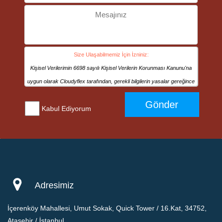
Size Ulaşabilmemiz İçin İzniniz:
Kişisel Verilerimin 6698 sayılı Kişisel Verilerin Korunması Kanunu'na
uygun olarak Cloudyflex tarafından, gerekli bilgilerin yasalar gereğince
muhafazası, Cloudyflex’in ürün / hizmet sunması, tedarikçi ya da
Gönder
Kabul Ediyorum
üreticilerden ürün ve/veya hizmet tedariki sağlaması ve/veya bu konuda
sözleşmeli ya da sözleşmesiz ticari ilişkilerin kurulması ve ifa edilmesi,
CRM ve pazarlama için bilgilerimi kaydetmek, kâğıt üzerinde veya
elektronik ortamda gerçekleştirilecek iş ve işlemlere dayanak olacak
bilgi ve belgeleri düzenlenmesi gibi amaçların gerçekleştirilmesi için her
türlü kanallar aracılığıyla işlenmesine ve kanuni ya da hizmete ve/veya
Adresimiz
iş ilişkisine bağlı fiili gereklilikler halinde yurtiçi veya yurtdışındaki
üçüncü kişilere paylaşılmasına açık rızamla onay veriyorum.
İçerenköy Mahallesi, Umut Sokak, Quick Tower / 16.Kat, 34752,
Ataşehir / İstanbul