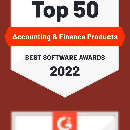
şirketinizde yapılan masrafların dağılımına ve bütçenize
✓
Zoho Projects entegrasyonu sayesinde Proje
daha güçlü bir şekilde hakim olabilirsiniz.
Yönetiminiz altında hangi projelerinize ne kadar masraf
yaptığınızı hem Projects hem de Expense uygulaması
✓
Bu raporlar üzerinden hangi çalışanların,
içerisinden görüntüleyebilirsiniz.
departmanların veya projelerin daha çok masraf tutarlarına
sahip olduğunu görebilir ve masraf bütçeniz üzerinde
✓
Zoho People entegrasyonu sayesinde İnsan Kaynakları
iyileştirmeler yapabilirsiniz.
Veritabanınızı, Masraf Yönetimi Uygulamanız ile entegre
edebilir ve masraf yönetimi süreçlerinize İnsan Kaynakları
✓
Zoho Expense üzerinden aldığınız raporlarınızı panolar
Departmanınızı da entegre edebilirsiniz.
üzerinde görselleştirebilir ve masraf bütçenizi görsel
✓
Zoho Expense hem iOS hem de Android işletim
şablonlar üzerinden dinamik bir şekilde takip edebilirsiniz.
Ekibimizden Bilgi Alın
sistemine sahip akıllı cep telefonları için özel uygulamalara
sahip.
Ekibimizden Bilgi Alın
✓
Bu sayede tüm çalışanlarınız diledikleri yerden masraf