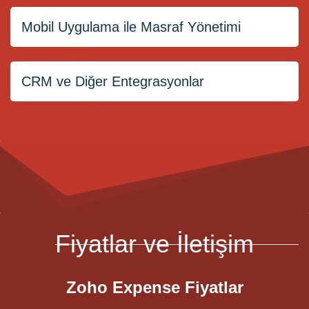
Şirket Departmanlarınıza ve
Göre Özelleştirin
Mobil Uygulama ile Masraf Yönetimi
Yöneticilerinize Özel Onay
Raporlar ile Masraf Yönetimi
Süreçleri Yaratın
CRM ve Diğer Entegrasyonlar
Bütçenize Hakim Olun
Mobil Uygulama ile
Dilediğiniz Yerden
Entegrasyonlar Sayesinde
Masraflarınızı Girin ve
Masraf Yapılan Her Noktaya
Onaylayın
Fiyatlar ve İletişim
Hakim Olun
Zoho Expense Fiyatlar