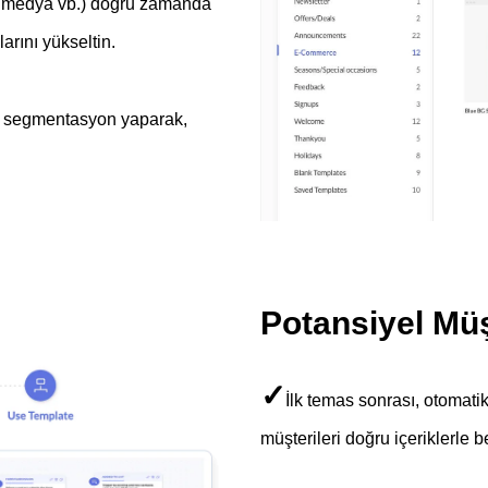
l medya vb.) doğru zamanda
arını yükseltin.
lı segmentasyon yaparak,
Potansiyel Müş
✓
İlk temas sonrası, otomatik
müşterileri doğru içeriklerle b