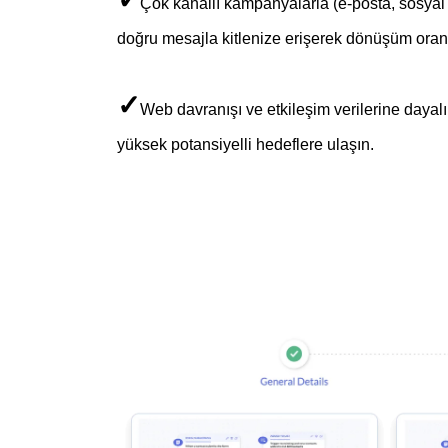
Çok kanallı kampanyalarla (e-posta, sosya
doğru mesajla kitlenize erişerek dönüşüm oranl
✓
Web davranışı ve etkileşim verilerine daya
yüksek potansiyelli hedeflere ulaşın.