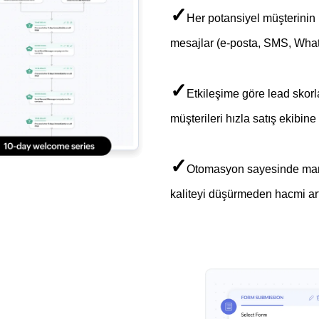
✓
Her potansiyel müşterinin
mesajlar (e-posta, SMS, WhatsA
✓
Etkileşime göre lead skorl
müşterileri hızla satış ekibine
✓
Otomasyon sayesinde manuel
kaliteyi düşürmeden hacmi art