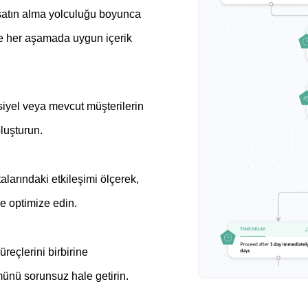
, satın alma yolculuğu boyunca
de her aşamada uygun içerik
nsiyel veya mevcut müşterilerin
oluşturun.
larındaki etkileşimi ölçerek,
ve optimize edin.
eçlerini birbirine
ünü sorunsuz hale getirin.