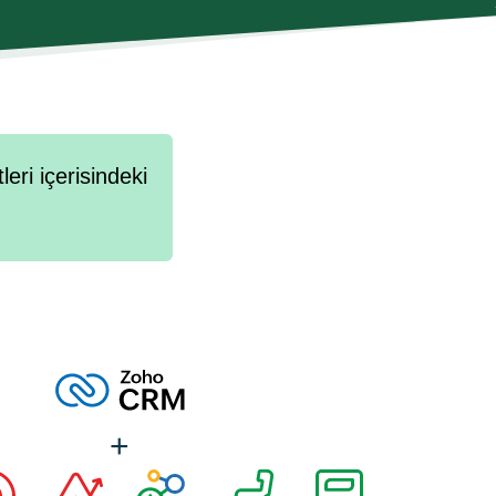
ar aracılığıyla işlenmesine ve kanuni ya da hizmete ve/veya
ne bağlı fiili gereklilikler halinde yurtiçi veya yurtdışındaki
işilere paylaşılmasına açık rızamla onay veriyorum.
ri içerisindeki
+