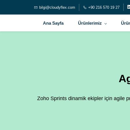
bilgi@cloudyflex.com
+90 216 570 19 27
Ana Sayfa
Ürünlerimiz
Ürün
Ag
Zoho Sprints dinamik ekipler için agile 