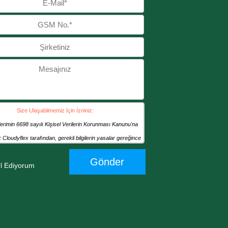
Size Ulaşabilmemiz İçin İzniniz:
ilerimin 6698 sayılı Kişisel Verilerin Korunması Kanunu'na
 Cloudyflex tarafından, gerekli bilgilerin yasalar gereğince
ı, Cloudyflex’in ürün / hizmet sunması, tedarikçi ya da
Gönder
l Ediyorum
 ürün ve/veya hizmet tedariki sağlaması ve/veya bu konuda
 da sözleşmesiz ticari ilişkilerin kurulması ve ifa edilmesi,
arlama için bilgilerimi kaydetmek, kâğıt üzerinde veya
ortamda gerçekleştirilecek iş ve işlemlere dayanak olacak
eleri düzenlenmesi gibi amaçların gerçekleştirilmesi için her