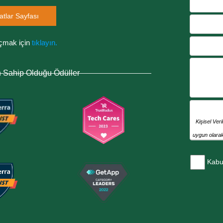
atlar Sayfası
çmak için
tıklayın.
n Sahip Olduğu Ödüller
Kişisel Ver
uygun olarak
muhafazas
Kabu
üreticilerden
sözleşmeli ya
CRM ve paz
elektronik 
bilgi ve belg