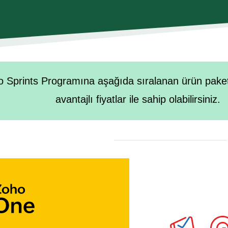
türlü kanall
iş ilişkisi
üçüncü k
 Sprints Programına aşağıda sıralanan ürün paketle
avantajlı fiyatlar ile sahip olabilirsiniz.