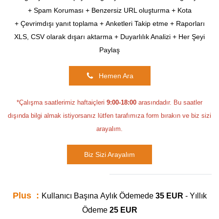
+
Spam Koruması +
Benzersiz URL oluşturma +
Kota
+
Çevrimdışı yanıt toplama +
Anketleri Takip etme +
Raporları
XLS, CSV olarak dışarı aktarma +
Duyarlılık Analizi +
Her Şeyi
Paylaş
Hemen Ara
*Çalışma saatlerimiz haftaiçleri
9:00-18:00
arasındadır. Bu saatler
dışında bilgi almak istiyorsanız lütfen tarafımıza form bırakın ve biz sizi
arayalım.
Biz Sizi Arayalım
Plus :
Kullanıcı Başına
Aylık Ödemede
35
EUR
- Yıllık
Ödeme
25 EUR