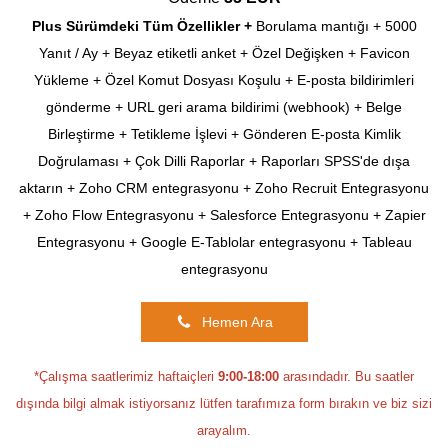
Plus Sürümdeki Tüm Özellikler +
Borulama mantığı +
5000
Yanıt / Ay +
Beyaz etiketli anket +
Özel Değişken +
Favicon
Yükleme +
Özel Komut Dosyası Koşulu +
E-posta bildirimleri
gönderme +
URL geri arama bildirimi (webhook) +
Belge
Birleştirme +
Tetikleme İşlevi +
Gönderen E-posta Kimlik
Doğrulaması +
Çok Dilli Raporlar +
Raporları SPSS'de dışa
aktarın +
Zoho CRM entegrasyonu +
Zoho Recruit Entegrasyonu
+
Zoho Flow Entegrasyonu +
Salesforce Entegrasyonu +
Zapier
Entegrasyonu +
Google E-Tablolar entegrasyonu +
Tableau
entegrasyonu
Hemen Ara
*Çalışma saatlerimiz haftaiçleri
9:00-18:00
arasındadır. Bu saatler
dışında bilgi almak istiyorsanız lütfen tarafımıza form bırakın ve biz sizi
arayalım.