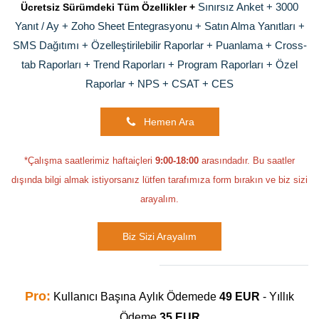
Sınırsız Anket + 3000
Ücretsiz Sürümdeki Tüm Özellikler
+
Yanıt / Ay + Zoho Sheet Entegrasyonu + Satın Alma Yanıtları +
SMS Dağıtımı + Özelleştirilebilir Raporlar + Puanlama + Cross-
tab Raporları + Trend Raporları + Program Raporları + Özel
Raporlar + NPS + CSAT +
CES
Hemen Ara
*Çalışma saatlerimiz haftaiçleri
9:00-18:00
arasındadır. Bu saatler
dışında bilgi almak istiyorsanız lütfen tarafımıza form bırakın ve biz sizi
arayalım.
Biz Sizi Arayalım
Pro:
Kullanıcı Başına
Aylık Ödemede
49 EUR
- Yıllık
Ödeme
35 EUR