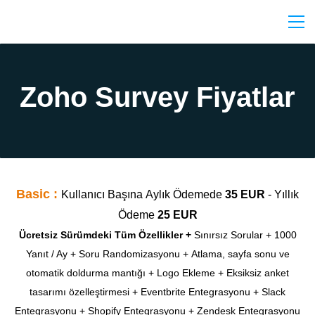
Zoho Survey Fiyatlar
Basic :
Kullanıcı Başına
Aylık Ödemede
35
EUR
- Yıllık
Ödeme
25 EUR
Ücretsiz Sürümdeki Tüm Özellikler
+
Sınırsız Sorular +
1000
Yanıt / Ay +
Soru Randomizasyonu +
Atlama, sayfa sonu ve
otomatik doldurma mantığı +
Logo Ekleme +
Eksiksiz anket
tasarımı özelleştirmesi +
Eventbrite Entegrasyonu +
Slack
Entegrasyonu +
Shopify Entegrasyonu + Z
endesk Entegrasyonu