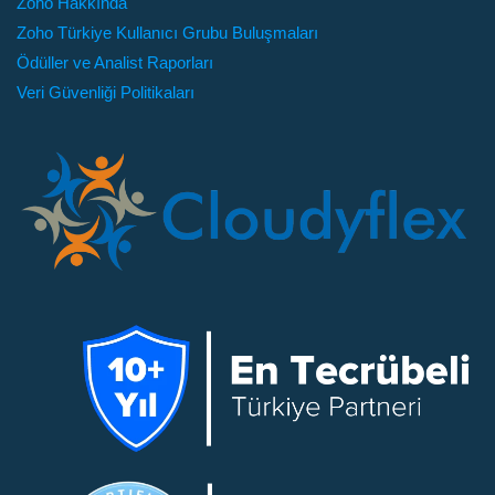
Zoho Hakkında
Şifre değerlendirme raporu
Zoho Türkiye Kullanıcı Grubu Buluşmaları
Ödüller ve Analist Raporları
Veri Güvenliği Politikaları
Standard
10,8 USD$
Kullanıcı Başına Aylık 0,9$
Form Doldur