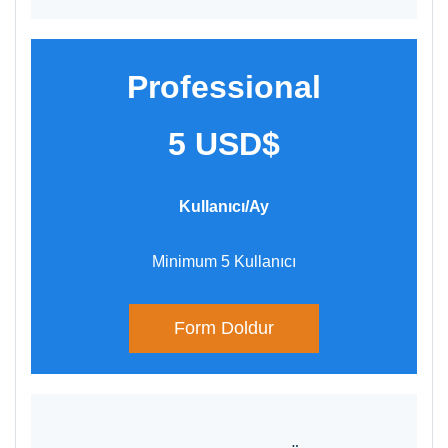
Professional
5 USD$
Kullanıcı/Ay​
​Minimum 5 Kullanıcı
Form Doldur