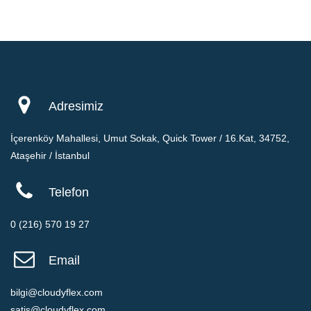
Ücretsiz
​0 USD$
Adresimiz
İçerenköy Mahallesi, Umut Sokak, Quick Tower / 16.Kat, 34752,
Ataşehir / İstanbul
Telefon
Ücretsiz Dene
0 (216) 570 19 27
Email
bilgi@cloudyflex.com
Sınırsız şifreleri ve notları saklayın
satis@cloudyflex.com