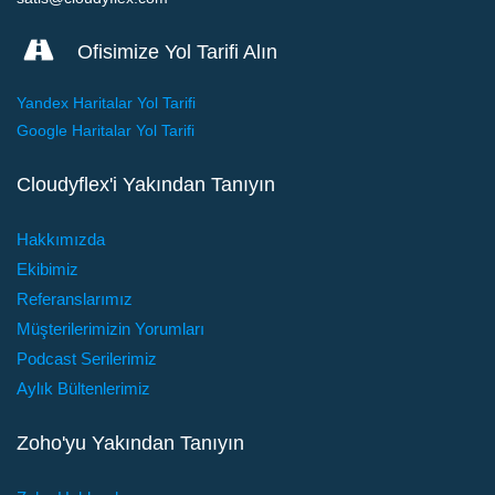
Dosya / belge ekle
Ofisimize Yol Tarifi Alın
Bilgisayarlardan, akıllı telefonlardan ve tabletlerden
Yandex Haritalar Yol Tarifi
erişim
Google Haritalar Yol Tarifi
Web sitelerine otomatik olarak giriş yapın
Cloudyflex'i Yakından Tanıyın
Güçlü şifreler üret
Bir şifre politikası tanımlayın ve uygulayın
Hakkımızda
Ekibimiz
Parola erişimini ve etkinliklerini izleyin
Referanslarımız
Çevrimdışı erişim
Müşterilerimizin Yorumları
Şifreleri al ve ver
Podcast Serilerimiz
Aylık Bültenlerimiz
İki faktörlü kimlik doğrulama
Mobil erişim (Android, iOS ve Windows)
Zoho'yu Yakından Tanıyın
Tarayıcı uzantıları (Chrome, Firefox, Safari)