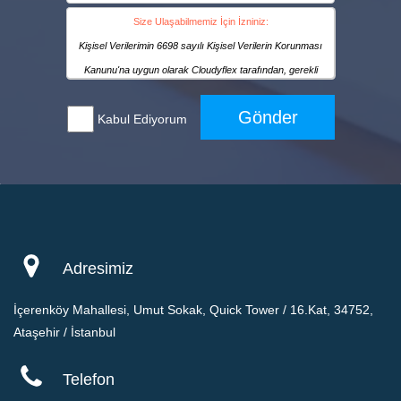
Size Ulaşabilmemiz İçin İzniniz:
Kişisel Verilerimin 6698 sayılı Kişisel Verilerin Korunması
Kanunu'na uygun olarak Cloudyflex tarafından, gerekli
bilgilerin yasalar gereğince muhafazası, Cloudyflex’in ürün /
Gönder
Kabul Ediyorum
hizmet sunması, tedarikçi ya da üreticilerden ürün ve/veya
hizmet tedariki sağlaması ve/veya bu konuda sözleşmeli ya
da sözleşmesiz ticari ilişkilerin kurulması ve ifa edilmesi, CRM
ve pazarlama için bilgilerimi kaydetmek, kâğıt üzerinde veya
elektronik ortamda gerçekleştirilecek iş ve işlemlere dayanak
olacak bilgi ve belgeleri düzenlenmesi gibi amaçların
gerçekleştirilmesi için her türlü kanallar aracılığıyla
Adresimiz
işlenmesine ve kanuni ya da hizmete ve/veya iş ilişkisine
İçerenköy Mahallesi, Umut Sokak, Quick Tower / 16.Kat, 34752,
bağlı fiili gereklilikler halinde yurtiçi veya yurtdışındaki üçüncü
Ataşehir / İstanbul
kişilere paylaşılmasına açık rızamla onay veriyorum.
Telefon