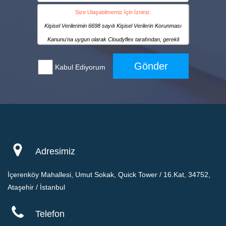
Size Ulaşabilmemiz İçin İzniniz:
Kişisel Verilerimin 6698 sayılı Kişisel Verilerin Korunması
Kanunu'na uygun olarak Cloudyflex tarafından, gerekli
bilgilerin yasalar gereğince muhafazası, Cloudyflex’in ürün /
Gönder
Kabul Ediyorum
hizmet sunması, tedarikçi ya da üreticilerden ürün ve/veya
hizmet tedariki sağlaması ve/veya bu konuda sözleşmeli ya
da sözleşmesiz ticari ilişkilerin kurulması ve ifa edilmesi, CRM
ve pazarlama için bilgilerimi kaydetmek, kâğıt üzerinde veya
elektronik ortamda gerçekleştirilecek iş ve işlemlere dayanak
olacak bilgi ve belgeleri düzenlenmesi gibi amaçların
gerçekleştirilmesi için her türlü kanallar aracılığıyla
Adresimiz
işlenmesine ve kanuni ya da hizmete ve/veya iş ilişkisine
İçerenköy Mahallesi, Umut Sokak, Quick Tower / 16.Kat, 34752,
bağlı fiili gereklilikler halinde yurtiçi veya yurtdışındaki üçüncü
Ataşehir / İstanbul
kişilere paylaşılmasına açık rızamla onay veriyorum.
Telefon