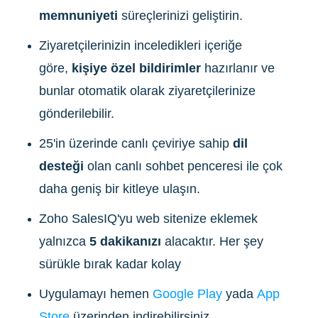
memnuniyeti
süreçlerinizi geliştirin.
Ziyaretçilerinizin inceledikleri içeriğe
göre,
kişiye özel bildirimler
hazırlanır ve
bunlar otomatik olarak ziyaretçilerinize
gönderilebilir.
25'in üzerinde canlı çeviriye sahip
dil
desteği
olan canlı sohbet penceresi ile çok
daha geniş bir kitleye ulaşın.
Zoho SalesIQ'yu web sitenize eklemek
yalnızca
5 dakikanızı
alacaktır. Her şey
sürükle bırak kadar kolay
Uygulamayı hemen
Google Play
yada
App
Store
üzerinden indirebilirsiniz.