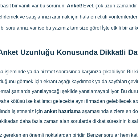
asit bir yanıtı var bu sorunun;
Anket
! Evet, çok uzun zamandır 
irlemek ve satışlarınızı artırmak için hala en etkili yöntemlerden 
ibi sorularınız var ise bu yazımız tam size göre! İşte etkili bir a
Anket Uzunluğu Konusunda Dikkatli Da
şleminde ya da hizmet sonrasında karşınıza çıkabiliyor. Bir kişi
lduğunu görmek için ekranı aşağı kaydırmak ya da sayfaları çevir
ormal şartlarda yanıtlayacağı şekilde yanıtlamayabiliyor. Bu dur
aha kötüsü ise katılımcı gelecekte aynı firmadan gelebilecek ar
lında işletmeniz için
anket hazırlama
aşamasında sizlere en doğ
akikadan daha fazla zaman alan sorularda dikkat süresinin kıs
z gereken en önemli noktalardan biridir. Benzer sorular hem kat