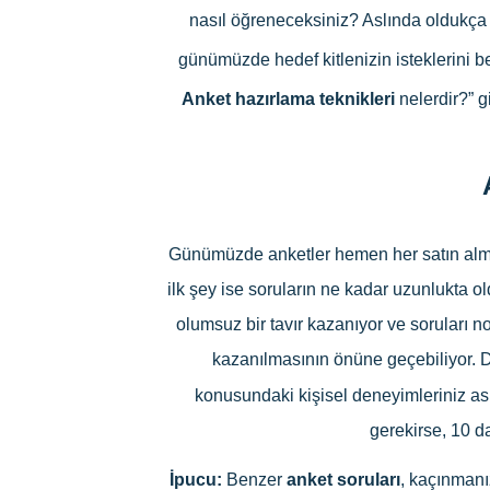
nasıl öğreneceksiniz? Aslında oldukça b
günümüzde hedef kitlenizin isteklerini bel
Anket hazırlama teknikleri
nelerdir?” g
Günümüzde anketler hemen her satın alma i
ilk şey ise soruların ne kadar uzunlukta o
olumsuz bir tavır kazanıyor ve soruları n
kazanılmasının önüne geçebiliyor. D
konusundaki kişisel deneyimleriniz as
gerekirse, 10 d
İpucu:
Benzer
anket soruları
, kaçınmanı