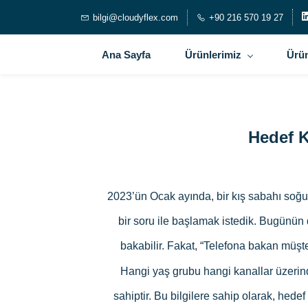
bilgi@cloudyflex.com
+90 216 570 19 27
Ana Sayfa
Ürünlerimiz
Ürün
Hedef K
2023’ün Ocak ayında, bir kış sabahı soğuğ
bir soru ile başlamak istedik. Bugünün
bakabilir. Fakat, “Telefona bakan müşte
Hangi yaş grubu hangi kanallar üzerinden
sahiptir. Bu bilgilere sahip olarak, hedef 