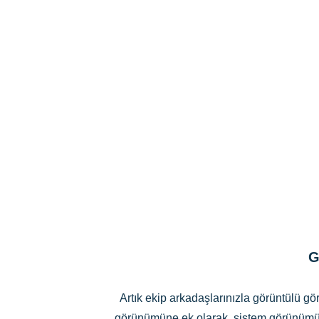
G
Artık ekip arkadaşlarınızla görüntülü g
görünümüne ek olarak, sistem görünümü il