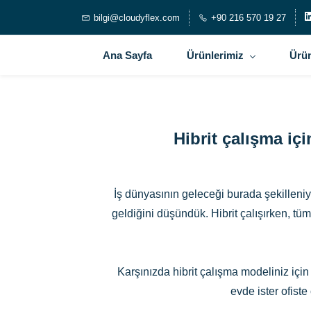
bilgi@cloudyflex.com
+90 216 570 19 27
Ana Sayfa
Ürünlerimiz
Ürün
Hibrit çalışma içi
İş dünyasının geleceği burada şekilleniy
geldiğini düşündük. Hibrit çalışırken, tüm 
Karşınızda hibrit çalışma modeliniz için 
evde ister ofiste