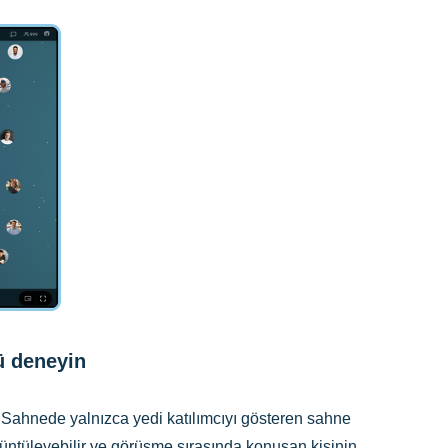
 deneyin
. Sahnede yalnızca yedi katılımcıyı gösteren sahne
rüntüleyebilir ve görüşme sırasında konuşan kişinin