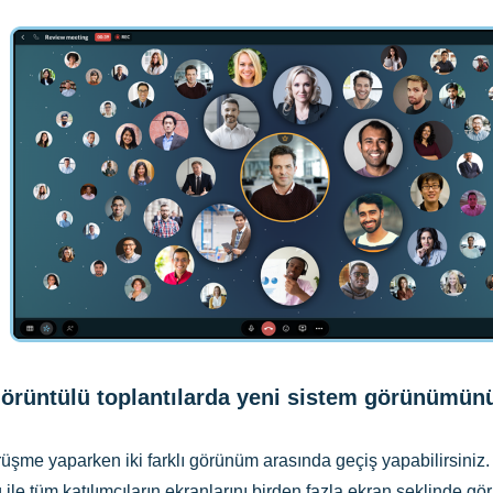
örüntülü toplantılarda yeni
sistem görünümünü
örüşme yaparken iki farklı görünüm arasında geçiş yapabilirsiniz
e tüm katılımcıların ekranlarını birden fazla ekran şeklinde gö