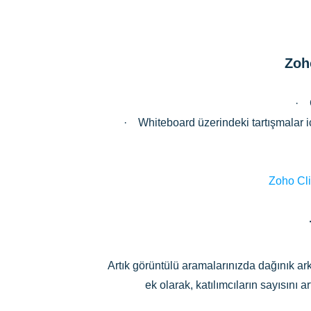
Zoh
· G
· Whiteboard üzerindeki tartışmalar için
Zoho Cli
Artık görüntülü aramalarınızda dağınık arka
ek olarak, katılımcıların sayısını a