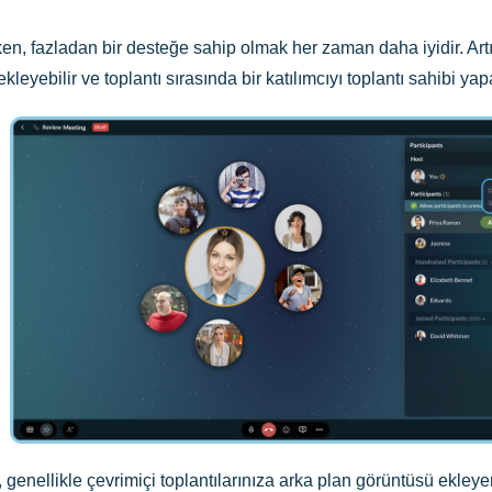
ken, fazladan bir desteğe sahip olmak her zaman daha iyidir. Artık
ekleyebilir ve toplantı sırasında bir katılımcıyı toplantı sahibi yap
ri, genellikle çevrimiçi toplantılarınıza arka plan görüntüsü ekley