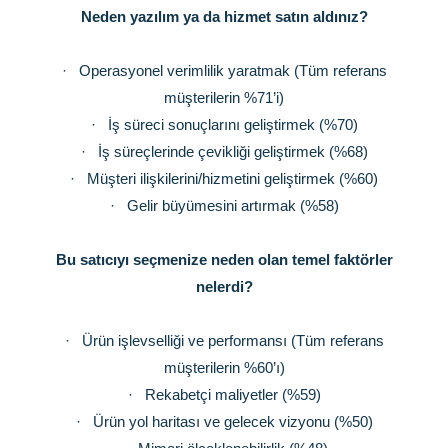
Neden yazılım ya da hizmet satın aldınız?
·
Operasyonel verimlilik yaratmak (Tüm referans
müşterilerin %71’i)
·
İş süreci sonuçlarını geliştirmek (%70)
·
İş süreçlerinde çevikliği geliştirmek (%68)
·
Müşteri ilişkilerini/hizmetini geliştirmek (%60)
·
Gelir büyümesini artırmak (%58)
Bu satıcıyı seçmenize neden olan temel faktörler
nelerdi?
·
Ürün işlevselliği ve performansı (Tüm referans
müşterilerin %60’ı)
·
Rekabetçi maliyetler (%59)
·
Ürün yol haritası ve gelecek vizyonu (%50)