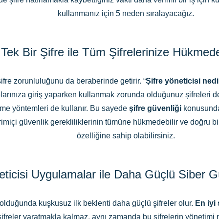
kullanmanız için 5 neden sıralayacağız.
Tek Bir Şifre ile Tüm Şifrelerinize Hükmed
ifre zorunluluğunu da beraberinde getirir. “
Şifre yöneticisi nedi
esaplarınıza giriş yaparken kullanmak zorunda olduğunuz şifreler
me yöntemleri de kullanır. Bu sayede
şifre güvenliği
konusunda
imiçi güvenlik gerekliliklerinin tümüne hükmedebilir ve doğru b
özelliğine sahip olabilirsiniz.
eticisi Uygulamalar ile Daha Güçlü Siber 
lduğunda kuşkusuz ilk beklenti daha güçlü şifreler olur.
En iyi 
şifreler yaratmakla kalmaz, aynı zamanda bu şifrelerin yönetimi n