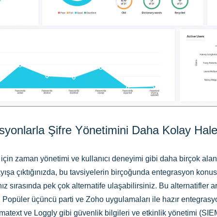
yonlarla Şifre Yönetimini Daha Kolay Hale G
çin zaman yönetimi ve kullanıcı deneyimi gibi daha birçok alan
yışa çıktığınızda, bu tavsiyelerin birçoğunda entegrasyon kon
nız sırasında pek çok alternatife ulaşabilirsiniz. Bu alternatifler
 Popüler üçüncü parti ve Zoho uygulamaları ile hazır entegrasyo
ematext ve Loggly gibi güvenlik bilgileri ve etkinlik yönetimi (SI