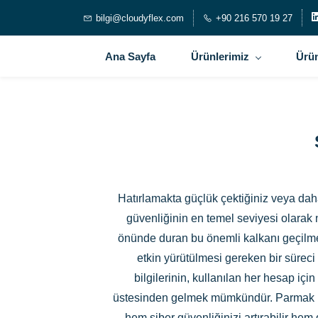
bilgi@cloudyflex.com
+90 216 570 19 27
Ana Sayfa
Ürünlerimiz
Ürün
Hatırlamakta güçlük çektiğiniz veya dah
güvenliğinin en temel seviyesi olarak ni
önünde duran bu önemli kalkanı geçilmez b
etkin yürütülmesi gereken bir süreci 
bilgilerinin, kullanılan her hesap için
üstesinden gelmek mümkündür. Parmak izi v
hem siber güvenliğinizi artırabilir hem d