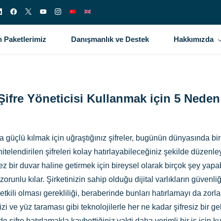
 Paketlerimiz
Danışmanlık ve Destek
Hakkımızda
Şifre Yöneticisi Kullanmak için 5 Nede
a güçlü kılmak için uğraştığınız şifreler, bugünün dünyasında b
telendirilen şifreleri kolay hatırlayabileceğiniz şekilde düzenley
ir duvar haline getirmek için bireysel olarak birçok şey yapabili
zorunlu kılar. Şirketinizin sahip olduğu dijital varlıkların güven
 etkili olması gerekliliği, beraberinde bunları hatırlamayı da zorlaş
e yüz taraması gibi teknolojilerle her ne kadar şifresiz bir ge
e şifre hatırlamakla kaybettiğiniz vakti daha verimli bir iş için k