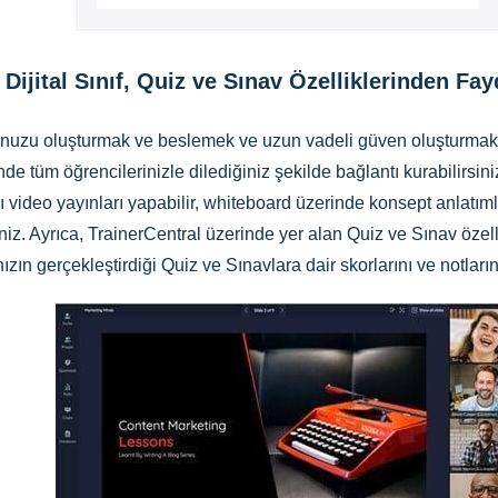
Dijital Sınıf, Quiz ve Sınav Özelliklerinden Fa
nuzu oluşturmak ve beslemek ve uzun vadeli güven oluşturmak içi
de tüm öğrencilerinizle dilediğiniz şekilde bağlantı kurabilirsini
lı video yayınları yapabilir, whiteboard üzerinde konsept anlatım
siniz. Ayrıca, TrainerCentral üzerinde yer alan Quiz ve Sınav özelli
ınızın gerçekleştirdiği Quiz ve Sınavlara dair skorlarını ve notlar