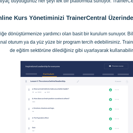
tiyaç duyduğunuz her şeyi tek bir platformda sunuyor. TrainerCent
line Kurs Yönetiminizi TrainerCentral Üzerind
eriğe dönüştürmenize yardımcı olan basit bir kurulum sunuyor. Bilg
sanal oturum ya da yüz yüze bir program tercih edebilirsiniz. Tr
de eğitim sektörüne dilediğiniz gibi uyarlayarak kullanabilir