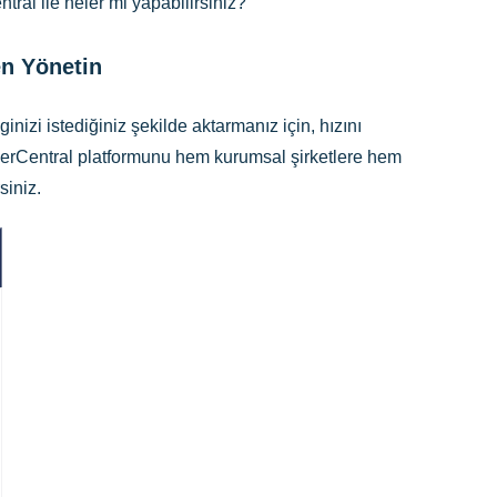
ral ile neler mi yapabilirsiniz?
en Yönetin
inizi istediğiniz şekilde aktarmanız için, hızını
ainerCentral platformunu hem kurumsal şirketlere hem
siniz.