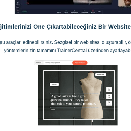
itimlerinizi Öne Çıkartabileceğiniz Bir Website
araçları edinebilirsiniz. Sezgisel bir web sitesi oluşturabilir, öz
yöntemlerinizin tamamını TrainerCentral üzerinden ayarlayabil