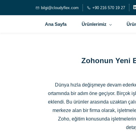
bilgi@cloudyflex.com
+90 216 570 19 27
Ana Sayfa
Ürünlerimiz
Ürün
Zohonun Yeni Bü
Dünya hızla değişmeye devam ederken, 
ortamında bir adım öne geçiyor. Birçok iş
eklendi. Bu ürünler arasında uzaktan çal
merkeze alan bir firma olarak, işletme
Zoho, eğitim konusunda işletmelerin i
deta