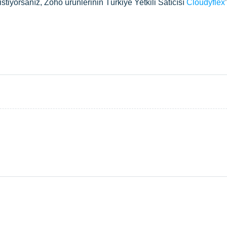
tiyorsanız, Zoho ürünlerinin Türkiye Yetkili Satıcısı
Cloudyflex