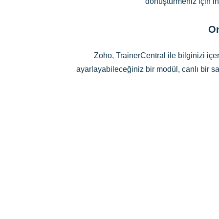
dönüştürmeniz için ih
On
Zoho, TrainerCentral ile bilginizi iç
ayarlayabileceğiniz bir modül, canlı bir 