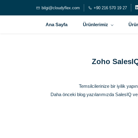
bilgi@cloudyflex.com
+90 216 570 19 27
Ana Sayfa
Ürünlerimiz
Ürün
Zoho SalesIQ
Temsilcilerinize bir iyilik yapı
Daha önceki blog yazılarımızda SalesIQ ve C