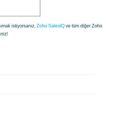
şımak istiyorsanız,
Zoho SalesIQ
ve tüm diğer Zoho
iniz!