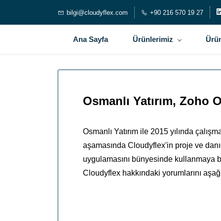
bilgi@cloudyflex.com
+90 216 570 19 27
Ana Sayfa
Ürünlerimiz
Ürün
Osmanlı Yatırım, Zoho On
Osmanlı Yatırım ile 2015 yılında çalış
aşamasında Cloudyflex'in proje ve danı
uygulamasını bünyesinde kullanmaya başl
Cloudyflex hakkındaki yorumlarını aşağı