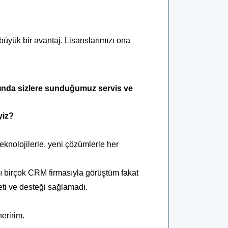
büyük bir avantaj. Lisanslarımızı ona
kında sizlere sunduğumuz servis ve
yiz?
knolojilerle, yeni çözümlerle her
lı birçok CRM firmasıyla görüştüm fakat
yeti ve desteği sağlamadı.
eririm.