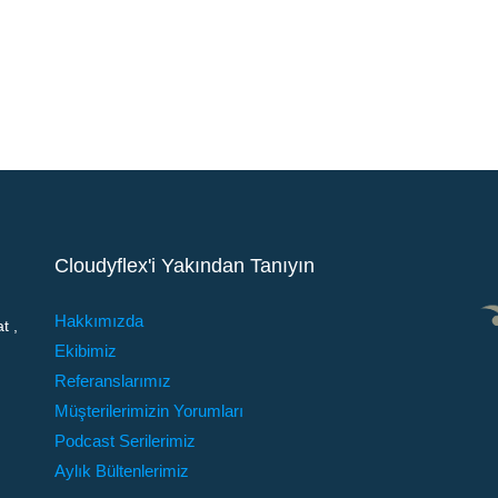
Cloudyflex'i Yakından Tanıyın
Hakkımızda
t ,
Ekibimiz
Referanslarımız
Müşterilerimizin Yorumları
Podcast Serilerimiz
Aylık Bültenlerimiz