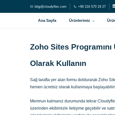
bilgi@cloudyflex.com
+90 216 570 19 27
Ana Sayfa
Ürünlerimiz
Ürün
Zoho Sites Programını 
Olarak Kullanın
Sağ tarafta yer alan formu doldurarak Zoho Si
hemen ücretsiz olarak kullanmaya başlayabilirs
Memnun kalmanız durumunda tekrar Cloudyfl
üzerinden ekibimizle iletişime geçebilir ve sat