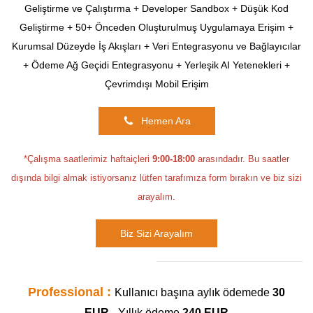
Geliştirme ve Çalıştırma + Developer Sandbox + Düşük Kod
Geliştirme + 50+ Önceden Oluşturulmuş Uygulamaya Erişim +
Kurumsal Düzeyde İş Akışları + Veri Entegrasyonu ve Bağlayıcılar
+ Ödeme Ağ Geçidi Entegrasyonu + Yerleşik AI Yetenekleri +
Çevrimdışı Mobil Erişim
Hemen Ara
*Çalışma saatlerimiz haftaiçleri
9:00-18:00
arasındadır. Bu saatler
dışında bilgi almak istiyorsanız lütfen tarafımıza form bırakın ve biz sizi
arayalım.
Biz Sizi Arayalım
Professional :
Kullanıcı başına aylık ödemede
30
EUR
-
Yıllık ödeme
240 EUR