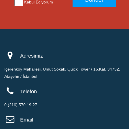
Kabul Ediyorum
üreticilerden ürün ve/veya hizmet tedariki sağlaması ve/veya bu konuda
sözleşmeli ya da sözleşmesiz ticari ilişkilerin kurulması ve ifa edilmesi,
CRM ve pazarlama için bilgilerimi kaydetmek, kâğıt üzerinde veya
elektronik ortamda gerçekleştirilecek iş ve işlemlere dayanak olacak
bilgi ve belgeleri düzenlenmesi gibi amaçların gerçekleştirilmesi için her
türlü kanallar aracılığıyla işlenmesine ve kanuni ya da hizmete ve/veya
iş ilişkisine bağlı fiili gereklilikler halinde yurtiçi veya yurtdışındaki
Adresimiz
üçüncü kişilere paylaşılmasına açık rızamla onay veriyorum.
İçerenköy Mahallesi, Umut Sokak, Quick Tower / 16.Kat, 34752,
Ataşehir / İstanbul
Telefon
0 (216) 570 19 27
Email