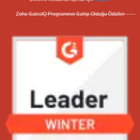
Zoho SalesIQ Programının Sahip Olduğu Ödüller