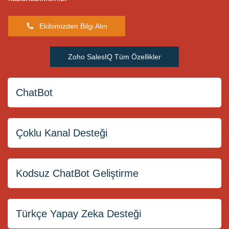
Ekibimizden Bilgi Alın
Zoho SalesIQ Tüm Özellikler
ChatBot
Çoklu Kanal Desteği
Zobot - ChatBot ve Otomatik
Cevaplayıcılar
Kodsuz ChatBot Geliştirme
Türkçe Yapay Zeka Desteği
Yazılıma İhtiyaç Duymadan