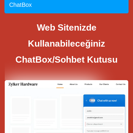
ChatBox
Web Sitenizde
Kullanabileceğiniz
ChatBox/Sohbet Kutusu