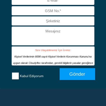
Size Ulaşabilmemiz İçin İzniniz:
Kişisel Verilerimin 6698 sayılı Kişisel Verilerin Korunması Kanunu'na
uygun olarak Cloudyflex tarafından, gerekli bilgilerin yasalar gereğince
muhafazası, Cloudyflex’in ürün / hizmet sunması, tedarikçi ya da
Gönder
Kabul Ediyorum
üreticilerden ürün ve/veya hizmet tedariki sağlaması ve/veya bu konuda
sözleşmeli ya da sözleşmesiz ticari ilişkilerin kurulması ve ifa edilmesi,
CRM ve pazarlama için bilgilerimi kaydetmek, kâğıt üzerinde veya
elektronik ortamda gerçekleştirilecek iş ve işlemlere dayanak olacak
bilgi ve belgeleri düzenlenmesi gibi amaçların gerçekleştirilmesi için her