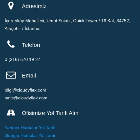
türlü kanallar aracılığıyla işlenmesine ve kanuni ya da hizmete ve/veya
Adresimiz
iş ilişkisine bağlı fiili gereklilikler halinde yurtiçi veya yurtdışındaki
üçüncü kişilere paylaşılmasına açık rızamla onay veriyorum.
İçerenköy Mahallesi, Umut Sokak, Quick Tower / 16.Kat, 34752,
Ataşehir / İstanbul
Telefon
0 (216) 570 19 27
Email
bilgi@cloudyflex.com
satis@cloudyflex.com
Ofisimize Yol Tarifi Alın
Yandex Haritalar Yol Tarifi
Google Haritalar Yol Tarifi