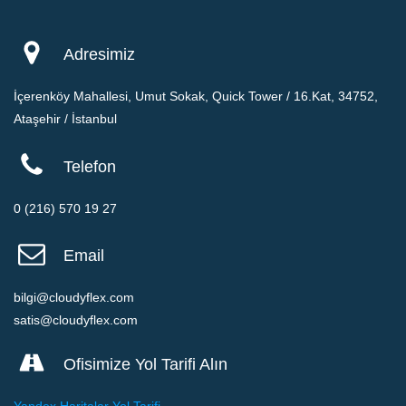
iş ilişkisine bağlı fiili gereklilikler halinde yurtiçi veya yurtdışındaki
üçüncü kişilere paylaşılmasına açık rızamla onay veriyorum.
Adresimiz
İçerenköy Mahallesi, Umut Sokak, Quick Tower / 16.Kat, 34752,
Ataşehir / İstanbul
Telefon
0 (216) 570 19 27
Email
bilgi@cloudyflex.com
satis@cloudyflex.com
Ofisimize Yol Tarifi Alın