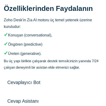
Özelliklerinden Faydalanın
Zoho Desk'in Zia AI motoru üç temel yetenek üzerine
kuruludur:
✔
Konuşan (conversational),
✔
Öngören (predictive)
✔
Üreten (generative).
Bu üç yapı birlikte çalışarak destek temsilcinizin yanında 7/24
çalışan deneyimli bir asistan elde etmenizi sağlar.
Cevaplayıcı Bot
Cevaplayıcı Bot (Zia Answer
Cevap Asistanı