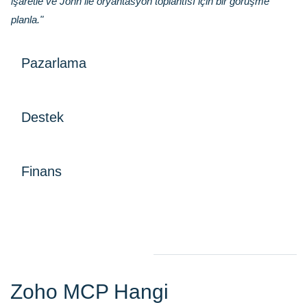
işaretle ve John ile oryantasyon toplantısı için bir görüşme
planla."
Pazarlama
Destek
Finans
Zoho MCP Hangi