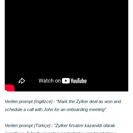
Verilen prompt (İngilizce) :
“Mark the Zylker deal as won and
schedule a call with John for an onboarding meeting”
Verilen prompt (Türkçe) :
"Zylker fırsatını kazanıldı olarak