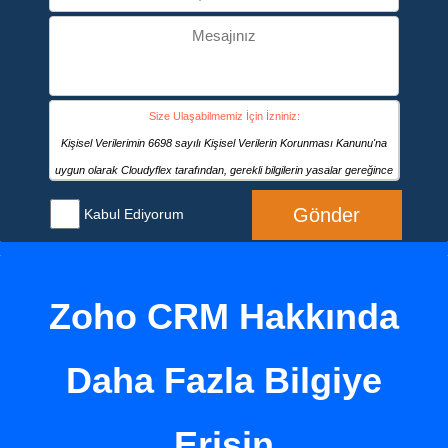
Size Ulaşabilmemiz İçin İzniniz:
Kişisel Verilerimin 6698 sayılı Kişisel Verilerin Korunması Kanunu'na
uygun olarak Cloudyflex tarafından, gerekli bilgilerin yasalar gereğince
muhafazası, Cloudyflex’in ürün / hizmet sunması, tedarikçi ya da
Gönder
Kabul Ediyorum
üreticilerden ürün ve/veya hizmet tedariki sağlaması ve/veya bu konuda
sözleşmeli ya da sözleşmesiz ticari ilişkilerin kurulması ve ifa edilmesi,
CRM ve pazarlama için bilgilerimi kaydetmek, kâğıt üzerinde veya
Zoho CRM Hakkında
elektronik ortamda gerçekleştirilecek iş ve işlemlere dayanak olacak
bilgi ve belgeleri düzenlenmesi gibi amaçların gerçekleştirilmesi için her
türlü kanallar aracılığıyla işlenmesine ve kanuni ya da hizmete ve/veya
Daha Fazla Bilgiye
iş ilişkisine bağlı fiili gereklilikler halinde yurtiçi veya yurtdışındaki
üçüncü kişilere paylaşılmasına açık rızamla onay veriyorum.
Erişin