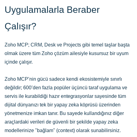
Uygulamalarla Beraber
Çalışır?
Zoho MCP; CRM, Desk ve Projects gibi temel taşlar başta
Verilen prompt (İngilizce) :
“Schedule a campaign called
olmak üzere tüm Zoho çözüm ailesiyle kusursuz bir uyum
‘Summer Sale Blast’ for next Tuesday at 11 AM and target all
leads from Bangalore.”
içinde çalışır.
Verilen prompt (İngilizce) :
“
Search the desk for any open
tickets. Mark them as in progress and send a reply that we are
Verilen prompt (Türkçe):
"Önümüzdeki Salı saat 11:00 için 'Yaz
Zoho MCP’nin gücü sadece kendi ekosistemiyle sınırlı
working on it and will update by end of the day”
İndirimi Patlaması' adlı bir kampanya planla ve Bangalore'daki
değildir; 600’den fazla popüler üçüncü taraf uygulama ve
Verilen prompt (İngilizce) :
“Generate an invoice for Naveen
tüm aday müşterileri hedefle."
servis ile kurabildiği hazır entegrasyonlar sayesinde tüm
Kumar from ABC Corp for ₹1200 on consulting services”
Verilen prompt (Türkçe) :
"Zoho Desk üzerinde açık biletleri
dijital dünyanızı tek bir yapay zeka köprüsü üzerinden
(tickets) ara. Durumlarını 'işleniyor' olarak güncelle ve üzerinde
yönetmenize imkan tanır. Bu sayede kullandığınız diğer
Verilen prompt (Türkçe) :
"ABC Corp'tan Naveen Kumar adına
çalıştığımızı, gün sonuna kadar bilgi vereceğimizi söyleyen bir
araçlardaki verileri de güvenli bir şekilde yapay zeka
danışmanlık hizmeti bedeli olarak ₹1200 değerinde fatura kes."
cevap ilet."
modellerinize "bağlam" (context) olarak sunabilirsiniz.