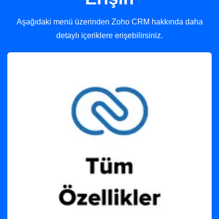
Aşağıdaki menü üzerinden Zoho CRM hakkında daha
detaylı içeriklere erişebilirsiniz.