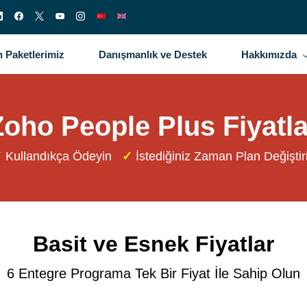
 Paketlerimiz
Danışmanlık ve Destek
Hakkımızda
Zoho People Plus Fiyatla
✓
Kullandıkça Ödeyin
✓
İstediğiniz Zaman Plan Değiştir
Basit ve Esnek Fiyatlar
6 Entegre Programa Tek Bir Fiyat İle Sahip Olun