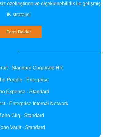
iz özelleştirme ve ölçeklenebilirlik ile gelişmiş
İK stratejisi
Form Doldur
ruit - Standard Corporate HR
ho People - Enterprise
ho Expense - Standard
t - Enterprise Internal Network
Zoho Cliq - Standard
oho Vault - Standard