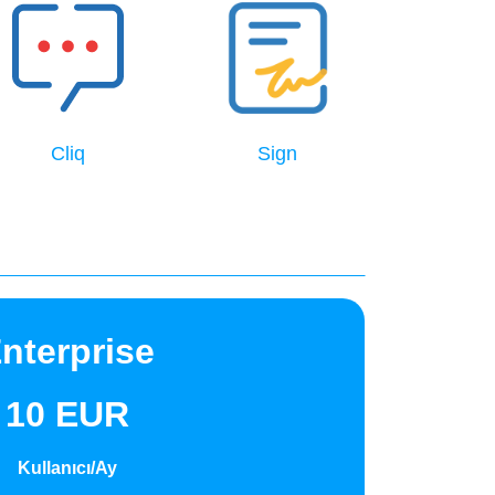
Cliq
Sign
nterprise
10 EUR
Kullanıcı/Ay