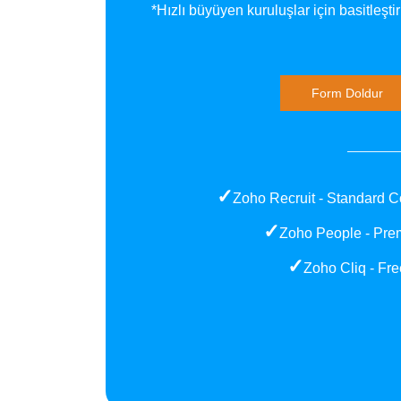
*Hızlı büyüyen kuruluşlar için basitleşti
Form Doldur
✓
Zoho Recruit - Standard 
✓
Zoho People - Pr
✓
Zoho Cliq - Fre