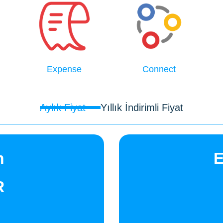
Expense
Connect
Aylık Fiyat
Yıllık İndirimli Fiyat
m
E
R