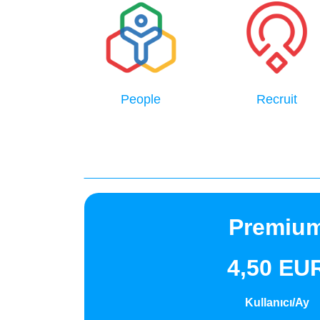
People
Recruit
Premiu
4,50 EU
Kullanıcı/Ay