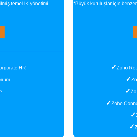
rilmiş temel İK yönetimi
*Büyük kuruluşlar için benzers
✓
Corporate HR
Zoho Rec
✓
emium
Zo
✓
e
Zo
✓
Zoho Connec
✓
✓
Z