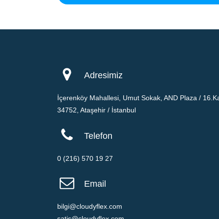
Adresimiz
İçerenköy Mahallesi, Umut Sokak, AND Plaza / 16.Ka
34752, Ataşehir / İstanbul
Telefon
0 (216) 570 19 27
Email
bilgi@cloudyflex.com
satis@cloudyflex.com