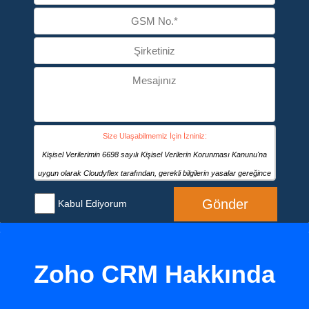
Size Ulaşabilmemiz İçin İzniniz:
Kişisel Verilerimin 6698 sayılı Kişisel Verilerin Korunması Kanunu'na
uygun olarak Cloudyflex tarafından, gerekli bilgilerin yasalar gereğince
muhafazası, Cloudyflex’in ürün / hizmet sunması, tedarikçi ya da
Gönder
Kabul Ediyorum
üreticilerden ürün ve/veya hizmet tedariki sağlaması ve/veya bu konuda
sözleşmeli ya da sözleşmesiz ticari ilişkilerin kurulması ve ifa edilmesi,
CRM ve pazarlama için bilgilerimi kaydetmek, kâğıt üzerinde veya
Zoho CRM Hakkında
elektronik ortamda gerçekleştirilecek iş ve işlemlere dayanak olacak
bilgi ve belgeleri düzenlenmesi gibi amaçların gerçekleştirilmesi için her
türlü kanallar aracılığıyla işlenmesine ve kanuni ya da hizmete ve/veya