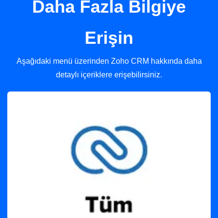
Daha Fazla Bilgiye
iş ilişkisine bağlı fiili gereklilikler halinde yurtiçi veya yurtdışındaki
üçüncü kişilere paylaşılmasına açık rızamla onay veriyorum.
Erişin
Aşağıdaki menü üzerinden Zoho CRM hakkında daha
detaylı içeriklere erişebilirsiniz.